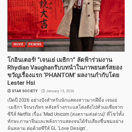
MOVIE
PR NEWS
โกอินเตอร์! “เจนเย่ เมธิกา” ลัดฟ้าร่วมงาน
Rhydian Vaughanรับบทนำในภาพยนตร์สยอง
ขวัญเรื่องแรก ‘PHANTOM’ ผลงานกำกับโดย
Lester Hsi
STAR SOCIETY
January 13, 2026
เปิดปี 2026 อย่างปังสำหรับนักแสดงสาวมากฝีมือ เจนเย่
-เมธิกา จีรนรภัทร หลังสร้างกระแสโด่งดังไปทั่วเอเชียจาก
ซีรีส์ Netflix เรื่อง ‘Mad Unicorn (สงครามส่งด่วน)’ ที่โชว์ทั้ง
ทักษะภาษาจีนและพลังการแสดงจนได้รับเสียงชื่นชมอย่าง
ล้นหลาม ต่อด้วยซีรีส์ GL ‘Love Design’...