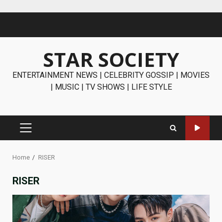
Skip
to
content
STAR SOCIETY
ENTERTAINMENT NEWS | CELEBRITY GOSSIP | MOVIES
| MUSIC | TV SHOWS | LIFE STYLE
PRIMARY
MENU
Home
RISER
RISER