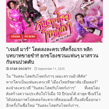
DRAMA
PR NEWS
“เจมส์ มาร์” โดดลงละครเวทีครั้งแรก พลิก
บทบาทขายขำ!! ยกขโยงชวนแฟนๆ มาสรวน
กันจนปวดตับ
STAR SOCIETY
September 11, 2025
ใน “วันสละโสดกับโจทก์เก่าๆ เดอะสรวนมิวสิคัล”
หากใครเป็นแฟนละครเวที “เมืองไทยรัชดาลัย เธียเตอร์”
คงจำละครเวที “วันสละโสดกับโจทก์เก่าๆ” ที่เคยโด่ง
ดังสร้างความประทับใจไว้เมื่อ 10 ปีก่อนได้ ล่าสุด ซีเนริโอ
ได้ปล่อยภาพโปสเตอร์ละครเวทีคอมเมดี้ เรื่องดังนี้ออกมา
อีกครั้งในชื่อใหม่ “วันสละโสดกับโจทก์เก่าๆ...