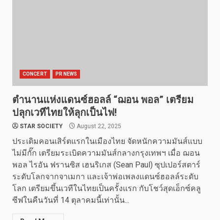
CONCERT
PR NEWS
ตำนานแห่งแดนซ์ฮอลล์ “ฌอน พอล” เตรียม
ปลุกเวทีไทยให้ลุกเป็นไฟ!
STAR SOCIETY
August 22, 2025
ประเดิมคอนเสิร์ตแรกในเมืองไทย จัดหนักความมันส์แบบ
ไม่มีกั๊ก เตรียมระเบิดความมันส์กลางกรุงเทพฯ เมื่อ ฌอน
พอล ไรอัน ฟรานซิส เฮนริเกส (Sean Paul) ซุปเปอร์สตาร์
ระดับโลกจากจาเมกา และเจ้าพ่อเพลงแดนซ์ฮอลล์ระดับ
โลก เตรียมขึ้นเวทีในไทยเป็นครั้งแรก กับโชว์สุดเอ็กซ์คลู
ซีฟในคืนวันที่ 14 ตุลาคมนี้เท่านั้น...