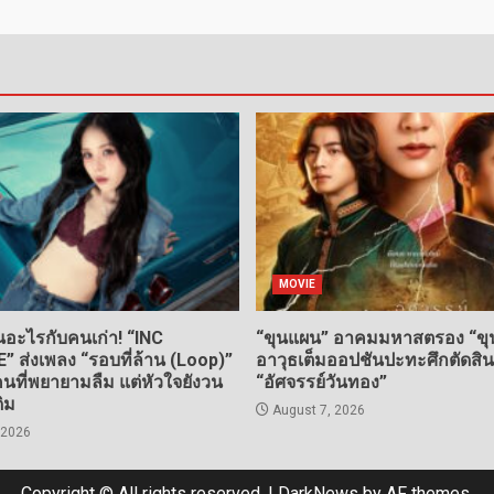
MOVIE
อะไรกับคนเก่า! “INC
“ขุนแผน” อาคมมหาสตรอง “ขุน
ส่งเพลง “รอบที่ล้าน (Loop)”
อาวุธเต็มออปชันปะทะศึกตัดสิ
ที่พยายามลืม แต่หัวใจยังวน
“อัศจรรย์วันทอง”
ดิม
August 7, 2026
 2026
Copyright © All rights reserved.
|
DarkNews
by AF themes.