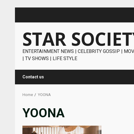
Skip
to
content
STAR SOCIET
ENTERTAINMENT NEWS | CELEBRITY GOSSIP | MOV
| TV SHOWS | LIFE STYLE
Contact us
Home
YOONA
YOONA