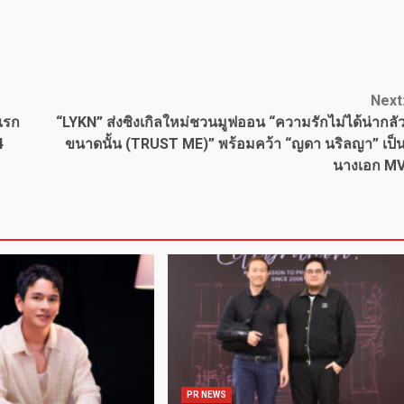
Next
่แรก
“LYKN” ส่งซิงเกิลใหม่ชวนมูฟออน “ความรักไม่ได้น่ากลั
4
ขนาดนั้น (TRUST ME)” พร้อมคว้า “ญดา นริลญา” เป็
นางเอก M
PR NEWS