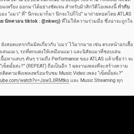
อมเพรียง ออกมาได้อย่างชัดเจน สำหรับมิวสิกวิดีโอเพลงนี้
กำกับ
ยของ “แมว” ที่” นึกจะมาก็มา นึกจะไปก็ไป” มาถ่ายทอดโดย ATLAS
โดย นัทควอน
tiktok : @nkwcj)
ที่ไม่ให้ความร่วมมือ ซึ่งน่าจะถูกใจ
ยังสอดแทรกกิมมิคเกี่ยวกับ ‘แมว’ ไว้มากมาย เช่น ตรงหน้าอกเสื้อ
เล่นแมว, รถที่ตกแต่งให้เหมือนแมว และนิสัยแมวที่ชอบเล่น
นื้อหาแสบๆ คันๆ รวมถึง Performance ของ ATLAS แล้วเชื่อว่า จะ
ง “เข็ดมั้ยล่ะ?” (REPEAT) ถือเป็นอีก 1 ผลงานเพลงที่จะสร้างความ
ารถติดตามฟังเพลงพร้อมรับชม Music Video เพลง “เข็ดมั้ยล่ะ?”
utube.com/watch?v=Jsw3JlRMtko
และ Music Streaming ทุก