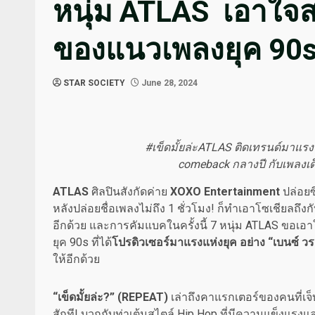
หนุ่ม ATLAS เอาใจ
ของแนวเพลงยุค 90
STAR SOCIETY
June 28, 2024
#เข็ดมั้ยล่ะATLAS ติดเทรนด์มาแรง X 
comeback กลางปี กับเพลงเด็ด
ATLAS
ศิลปินสังกัดค่าย
XOXO Entertainment
ปล่อยซ
หลังปล่อยชื่อเพลงไม่ถึง 1 ชั่วโมง! ก็ทำเอาโซเชียลถึง
อีกด้วย และการคัมแบคในครั้งนี้ 7 หนุ่ม ATLAS ขอเอ
ยุค 90s ที่ได้
โปรดิวเซอร์มาแรงแห่งยุค อย่าง
“
เบนซ์ วร
ให้อีกด้วย
“
เข็ดมั้ยล่ะ?
”
(
REPEAT)
เล่าถึงคาแรกเตอร์ของคนที่เจ็บ
สักที! บวกกับท่าเต้นสไตล์ Hip Hop ที่มีความแข็งแรงแ