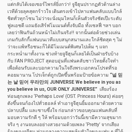
แต่กลับได้เจอเซอร์ไพรส์ยิ่งกว่า! จูจีฮุนปรากฏตัวด้านล่าง
เวทีด้วยลุคสุดกร้าวใจ เดินตรงเข้าไปหาแฟนคลับแบบใกล้
ชิดทั่วทุกโซน ไม่ว่าจะนั่งมุมไหนก็เห็นตัวจริงชัดเป๊ะระดับ
ฟูลเอชดี แถมยังเสิร์ฟโมเมนต์ทั้งจับมือ ทั้งเซลฟี่ ฯลฯ บอก
เลยว่าฟินกันถ้วนหน้าไม่เกินจริง!! จากนั้นต่อด้วยช่วงเล่น
เกมกับลักกี้แฟนบนเวทีแบบสนุกสนานและใกล้ชิดสุด ๆ ไม่
ว่าจะแพ้หรือชนะก็ได้มีโมเมนต์พิเศษไปเต็ม ๆ แจก
กระหน่ำมาทั้งงาน ช่วงท้ายจูจีฮุนก็เลยได้เป็นฝ่ายรับบ้าง
กับ FAN PROJECT สุดอบอุ่นที่แฟนคลับชาวไทยตั้งใจทำ
เพื่อต้อนรับและบอกความในใจถึงพระเอกคนโปรดที่รอ
คอยมานาน โปรเจ็กต์ถูกเปิดขึ้นพร้อมป้ายข้อความ
“
널
믿
는
날
믿어
우라만의
JUNIVERSE We believe in you as
you believe in us, OUR ONLY JUNIVERSE”
เสียงร้อง
ท่อนฮุกเพลง ‘Perhaps Love’ (OST. Princess Hours) ค่อยๆ
ดังขึ้นจนก้องไปทั่วฮอลล์ ทำเอาจูจีฮุนยิ้มออกมาด้วยความ
ปลาบปลื้ม และซาบซึ้งใจ ก่อนกล่าวขอบคุณแฟนคลับที่
มอบความรักดี ๆ ให้ พร้อมบอกว่าวันนี้เขามีความสุขมาก
จริง ๆ งานจบลงอย่างสวยงามด้วยเพลง ‘Pretty’ จากเสียง
ร้องของจูจีฮุน ท่ามกลางความสุขล้นหัวใจของแฟน ๆ ที่ได้