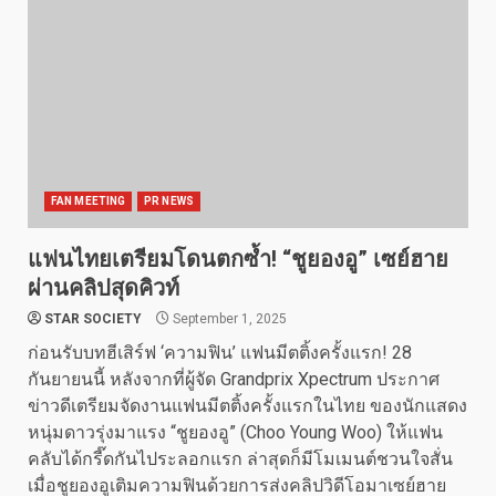
FAN MEETING
PR NEWS
แฟนไทยเตรียมโดนตกซ้ำ! “ชูยองอู” เซย์ฮาย
ผ่านคลิปสุดคิวท์
STAR SOCIETY
September 1, 2025
ก่อนรับบทฮีเสิร์ฟ ‘ความฟิน’ แฟนมีตติ้งครั้งแรก! 28
กันยายนนี้ หลังจากที่ผู้จัด Grandprix Xpectrum ประกาศ
ข่าวดีเตรียมจัดงานแฟนมีตติ้งครั้งแรกในไทย ของนักแสดง
หนุ่มดาวรุ่งมาแรง “ชูยองอู” (Choo Young Woo) ให้แฟน
คลับได้กรี๊ดกันไประลอกแรก ล่าสุดก็มีโมเมนต์ชวนใจสั่น
เมื่อชูยองอูเติมความฟินด้วยการส่งคลิปวิดีโอมาเซย์ฮาย