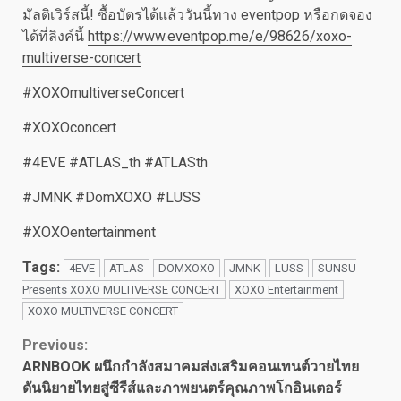
มัลติเวิร์สนี้! ซื้อบัตรได้แล้ววันนี้ทาง eventpop หรือกดจอง
ได้ที่ลิงค์นี้
https://www.eventpop.me/e/98626/xoxo-
multiverse-concert
#XOXOmultiverseConcert
#XOXOconcert
#4EVE #ATLAS_th #ATLASth
#JMNK #DomXOXO #LUSS
#XOXOentertainment
Tags:
4EVE
ATLAS
DOMXOXO
JMNK
LUSS
SUNSU
Presents XOXO MULTIVERSE CONCERT
XOXO Entertainment
XOXO MULTIVERSE CONCERT
Continue
Previous:
ARNBOOK ผนึกกำลังสมาคมส่งเสริมคอนเทนต์วายไทย
Reading
ดันนิยายไทยสู่ซีรีส์และภาพยนตร์คุณภาพโกอินเตอร์