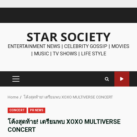
Skip
to
content
STAR SOCIETY
ENTERTAINMENT NEWS | CELEBRITY GOSSIP | MOVIES
| MUSIC | TV SHOWS | LIFE STYLE
PRIMARY
MENU
Home
โค้งสุดท้าย! เตรียมพบ XOXO MULTIVERSE CONCERT
CONCERT
PR NEWS
โค้งสุดท้าย! เตรียมพบ XOXO MULTIVERSE
CONCERT