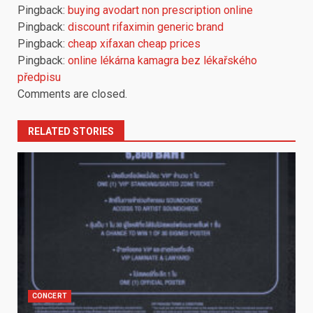
Pingback:
buying avodart non prescription online
Pingback:
discount rifaximin generic brand
Pingback:
cheap xifaxan cheap prices
Pingback:
online lékárna kamagra bez lékařského
předpisu
Comments are closed.
RELATED STORIES
CONCERT