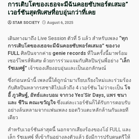
การเติบโตของเธอจะมีฉันคอยซับพอร์ตเสมอ”
เวอร์ชันสุดพิเศษที่อบอุ่นกว่าที่เคย
STAR SOCIETY
August 6, 2025
เดินทางมาถึง Live Session ตัวที่ 5 แล้ว สำหรับเพลง
“ทุก
การเติบโตของเธอจะมีฉันคอยซับพอร์ตเสมอ” ของวง
FULL
ศิลปินจากค่าย
genie records
ที่ในครั้งนี้มาพร้อม
เซอร์ไพรส์พิเศษ ด้วยการร่วมแจมกับศิลปินรุ่นพี่อย่าง
“เล็ก
รัชเมศฐ์”
เจ้าของเสียงอบอุ่นและเป็นเอกลักษณ์
ซึ่งก่อนหน้านี้ เพลงนี้ได้ถูกนำมาเรียบเรียงใหม่และร่วมร้อง
กับศิลปินหลากรสชาติไปแล้วถึง 4 เวอร์ชัน ไม่ว่าจะเป็น
โจ
อี้ ภูวศิษฐ์
,
อัทธ์และบอม จากวง
Yes’Sir Days,
แพร ชนา
และ ชีวิน คณะขวัญใจ
ซึ่งแต่ละเวอร์ชันก็ได้รับการตอบรับ
อย่างล้นหลามจากแฟนเพลง ยอดวิวแตะหลักล้านกันเลยที
เดียว
สำหรับเวอร์ชันล่าสุดนี้ นอกจากเสียงร้องของโอ๋ FULL และ
เล็ก รัชเมศฐ์ ที่เข้ากันอย่างลงตัวแล้ว ยังมีการปรับดนตรีให้