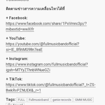
ติดตามข่าวสารความเคลื่อนไหวได้ที่
+
Facebook:
https://www.facebook.com/share/1PxVmnc3pi/?
mibextid=wwXIfr
+
YouTube:
https://youtube.com/@fullmusicbandofficial?
si=lE_BfihMG98n7eaE
+
Instagram:
https://www.instagram.com/fullmusicbandofficial?
igsh=MTYyZThnbWNueGZi
+
TikTok:
https://www.tiktok.com/@fullmusicbandofficial?_t=ZS-
8wkRvPZNUEK&_r=1
Tags:
FULL
Fullmusicband
genie records
GMM MUSIC