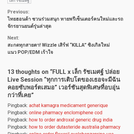
เล็ก รัชเมศฐ์
Continue
Previous:
ไทยฮอนด้า ชวนร่วมสนุก ทายพรีเซ็นเตอร์คนใหม่และรถ
Reading
จักรยานยนต์รุ่นล่าสุด
Next:
สะกดทุกสายตา! Wizzle เสิร์ฟ “KILLA” ซิงเกิลใหม่
แนว POP/EDM เร้าใจ
13 thoughts on “
FULL x เล็ก รัชเมศฐ์ ปล่อย
Live Session “ทุกการเติบโตของเธอจะมีฉัน
คอยซับพอร์ตเสมอ” เวอร์ชันสุดพิเศษที่อบอุ่น
กว่าที่เคย
”
Pingback:
achat kamagra medicament generique
Pingback:
online pharmacy enclomiphene cod
Pingback:
how to order androxal generic drug india
Pingback:
how to order dutasteride australia pharmacy