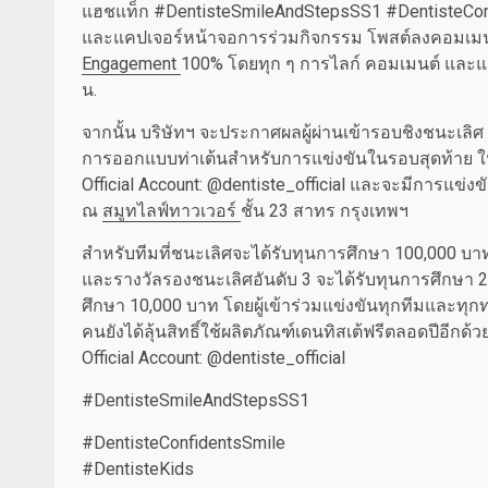
แฮชแท็ก #DentisteSmileAndStepsSS1 #DentisteConfid
และแคปเจอร์หน้าจอการร่วมกิจกรรม โพสต์ลงคอมเมนต์
Engagement
100%
โดยทุก ๆ การไลก์ คอมเมนต์ และแชร
น.
จากนั้น บริษัทฯ จะประกาศผลผู้ผ่านเข้ารอบชิงชนะเล
การออกแบบท่าเต้นสำหรับการแข่งขันในรอบสุดท้าย ในว
Official Account: @dentiste_official และจะมีการแข่ง
ณ
สมูทไลฟ์ทาวเวอร์
ชั้น 23 สาทร กรุงเทพฯ
สำหรับทีมที่ชนะเลิศจะได้รับทุนการศึกษา 100,000 บาท
และรางวัลรองชนะเลิศอันดับ 3 จะได้รับทุนการศึกษา 20
ศึกษา 10,000 บาท โดยผู้เข้าร่วมแข่งขันทุกทีมและทุกท
คนยังได้ลุ้นสิทธิ์ใช้ผลิตภัณฑ์เดนทิสเต้ฟรีตลอดปีอีกด้ว
Official Account: @dentiste_official
#DentisteSmileAndStepsSS1
#DentisteConfidentsSmile
#DentisteKids