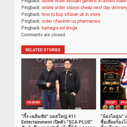
Pingback:
online order avodart generic in united state
Pingback:
online order staxyn cheap next day deliver
Pingback:
how to buy xifaxan uk in store
Pingback:
order rifaximin us pharmacies
Pingback:
kamagra ed droga
Comments are closed.
RELATED STORIES
PR NEWS
EVENT
PR 
“กึ้ง-เฉลิมชัย” บอสใหญ่ 411
“น้องไออุ่น” 
Entertainment เปิดตัว “SCA PLUS”
ชื่อเสียงก้อ