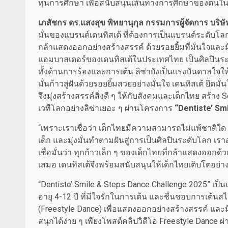
ทุนการศึกษา เพื่อสนับสนุนเส้นทางการศึกษาของตน
เภสัชกร ดร.แสงสุข พิทยานุกุล กรรมการผู้จัดการ บริษั
มั่นของแบรนด์เดนทิสเต้ ที่ต้องการเป็นแบรนด์ระดับโลก
กล้าแสดงออกอย่างสร้างสรรค์ ด้วยรอยยิ้มที่มั่นใจและมี
แอมบาสเดอร์ของเดนทิสเต้ในประเทศไทย เป็นศิลปินระด
ทั้งด้านการร้องและการเต้น ลิซ่ายังเป็นแรงบันดาลใจให
มั่นก้าวสู่ฝันด้วยรอยยิ้มสวยอย่างมั่นใจ เดนทิสเต้ ยึด
จึงมุ่งสร้างสรรค์สิ่งดี ๆ ให้กับสังคมและเด็กไทย สร้
เวทีโลกอย่างลิซ่าเยอะ ๆ ผ่านโครงการ
“
Dentiste’ Sm
“เพราะเราเชื่อว่า เด็กไทยมีความสามารถไม่แพ้ชาติใด 
เด็ก และมุ่งมั่นทำตามฝันสู่การเป็นศิลปินระดับโลก 
เชื่อมั่นว่า ทุกก้าวเล็ก ๆ ของเด็กไทยที่กล้าแสดงออกด
เสมอ เดนทิสเต้จึงพร้อมสนับสนุนให้เด็กไทยเติบโตอย่า
“Dentiste’ Smile & Steps Dance Challenge 2025” เป็น
อายุ 4-12 ปี ที่มีใจรักในการเต้น และชื่นชอบการเต้น
(Freestyle Dance) เพื่อแสดงออกอย่างสร้างสรรค์ แล
สนุกได้ง่าย ๆ เพียงโพสต์คลิปวิดีโอ Freestyle Dance