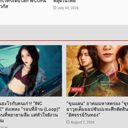
 จากเวทีระดับโลก WCOPA
ที่สุดในไทย
วกัส
July 30, 2026
MOVIE
อะไรกับคนเก่า! “INC
“ขุนแผน” อาคมมหาสตรอง “ขุน
ส่งเพลง “รอบที่ล้าน (Loop)”
อาวุธเต็มออปชันปะทะศึกตัดสิ
ที่พยายามลืม แต่หัวใจยังวน
“อัศจรรย์วันทอง”
ดิม
August 7, 2026