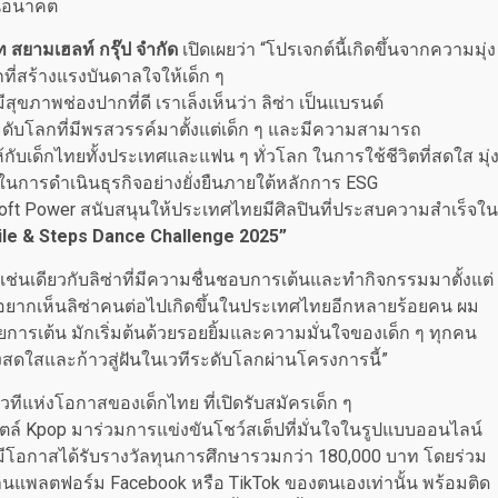
ในอนาคต
ท สยามเฮลท์ กรุ๊ป จำกัด
เปิดเผยว่า “โปรเจกต์นี้เกิดขึ้นจากความมุ่ง
ที่สร้างแรงบันดาลใจให้เด็ก ๆ
สุขภาพช่องปากที่ดี เราเล็งเห็นว่า ลิซ่า เป็นแบรนด์
ับโลกที่มีพรสวรรค์มาตั้งแต่เด็ก ๆ และมีความสามารถ
้กับเด็กไทยทั้งประเทศและแฟน ๆ ทั่วโลก ในการใช้ชีวิตที่สดใส มุ่
มั่นในการดำเนินธุรกิจอย่างยั่งยืนภายใต้หลักการ ESG
าง Soft Power สนับสนุนให้ประเทศไทยมีศิลปินที่ประสบความสำเร็จใน
ile & Steps Dance Challenge 2025”
เช่นเดียวกับลิซ่าที่มีความชื่นชอบการเต้นและทำกิจกรรมมาตั้งแต่
เราอยากเห็นลิซ่าคนต่อไปเกิดขึ้นในประเทศไทยอีกหลายร้อยคน ผม
้วยการเต้น มักเริ่มต้นด้วยรอยยิ้มและความมั่นใจของเด็ก ๆ ทุกคน
งสดใสและก้าวสู่ฝันในเวทีระดับโลกผ่านโครงการนี้”
เวทีแห่งโอกาสของเด็กไทย ที่เปิดรับสมัครเด็ก ๆ
สไตล์ Kpop มาร่วมการแข่งขันโชว์สเต็ปที่มั่นใจในรูปแบบออนไลน์
ะมีโอกาสได้รับรางวัลทุนการศึกษารวมกว่า 180,000 บาท โดยร่วม
 ผ่านแพลตฟอร์ม Facebook หรือ TikTok ของตนเองเท่านั้น พร้อมติด