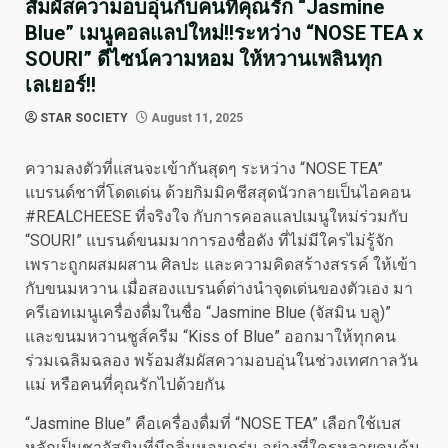
สัมผัสความอบอุ่นกับคนที่คุณรัก “Jasmine
Blue” เมนูคอลแลปใหม่!!ระหว่าง “NOSE TEA x
SOURI” ดีไซน์ความหอม ให้หวานเพลินทุก
เลเยอร์!!
STAR SOCIETY
August 11, 2025
ความลงตัวที่แสนจะเข้ากันสุดๆ ระหว่าง “NOSE TEA”
แบรนด์ชาที่โดดเด่น ด้วยกิมมิคชีสสุดนัวกลายเป็นไอคอน
#REALCHEESE ที่จริงใจ กับการคอลแลปเมนูใหม่ร่วมกับ
“SOURI” แบรนด์ขนมมาการองชื่อดัง ที่ไม่มีใครไม่รู้จัก
เพราะถูกผสมผสาน ศิลปะ และความคิดสร้างสรรค์ ให้เข้า
กับขนมหวาน เมื่อสองแบรนด์ต่างนำจุดเด่นของตัวเอง มา
ครีเอทเมนูเครื่องดื่มในชื่อ “Jasmine Blue (จัสมิน บลู)”
และขนมหวานชูส์ครีม “Kiss of Blue” ออกมาให้ทุกคน
ร่วมเฉลิมฉลอง พร้อมสัมผัสความอบอุ่นในช่วงเทศกาลวัน
แม่ หรือคนที่คุณรักไปด้วยกัน
“Jasmine Blue” คือเครื่องดื่มที่ “NOSE TEA” เลือกใช้เบส
หลักเป็นชาจัสมินที่มีกลิ่นหอมกรุ่น อย่างที่ใครหลายคนคุ้น