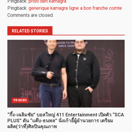
Pingback:
příští den kamagra
Pingback:
generique kamagra ligne a bon franche comte
Comments are closed.
RELATED STORIES
PR NEWS
“กึ้ง-เฉลิมชัย” บอสใหญ่ 411 Entertainment เปิดตัว “SCA
PLUS” ดัน “แต๊บ-ธนพล” นั่งเก้าอี้ผู้อำนวยการ เตรียม
ผลิต(ว่าที่)ศิลปินคุณภาพ