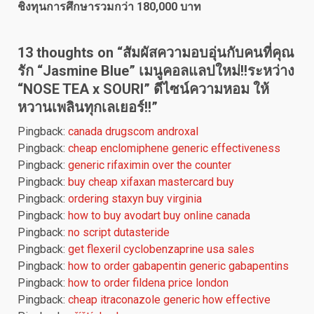
ชิงทุนการศึกษารวมกว่า 180,000 บาท
13 thoughts on “
สัมผัสความอบอุ่นกับคนที่คุณ
รัก “Jasmine Blue” เมนูคอลแลปใหม่!!ระหว่าง
“NOSE TEA x SOURI” ดีไซน์ความหอม ให้
หวานเพลินทุกเลเยอร์!!
”
Pingback:
canada drugscom androxal
Pingback:
cheap enclomiphene generic effectiveness
Pingback:
generic rifaximin over the counter
Pingback:
buy cheap xifaxan mastercard buy
Pingback:
ordering staxyn buy virginia
Pingback:
how to buy avodart buy online canada
Pingback:
no script dutasteride
Pingback:
get flexeril cyclobenzaprine usa sales
Pingback:
how to order gabapentin generic gabapentins
Pingback:
how to order fildena price london
Pingback:
cheap itraconazole generic how effective