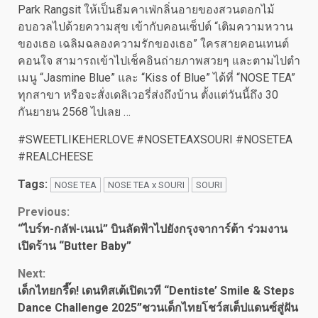
Park Rangsit ให้เป็นธีมคาเฟ่กลิ่นอายของสวนดอกไม้
อบอวลไปด้วยความสุข เข้ากับคอนเซ็ปต์ “เติมความหวาน
ของเธอ เฉลิมฉลองความรักของเธอ” ใครสายคอนเทนต์
คอนใจ สามารถเข้าไปเช็คอินถ่ายภาพสวยๆ และตามไปตำ
เมนู “Jasmine Blue” และ “Kiss of Blue” ได้ที่ “NOSE TEA”
ทุกสาขา หรือจะสั่งเดลิเวอรี่ส่งถึงบ้าน ตั้งแต่วันนี้ถึง 30
กันยายน 2568 ไปเลย …
#SWEETLIKEHERLOVE #NOSETEAXSOURI #NOSETEA
#REALCHEESE
Tags:
NOSE TEA
NOSE TEA x SOURI
SOURI
Continue
Previous:
“ไบร์ท-กลัฟ-เนเน่” บินลัดฟ้าไปยังกรุงจาการ์ต้า ร่วมงาน
Reading
เปิดร้าน “Butter Baby”
Next:
เด็กไทยกรี๊ด! เดนทิสเต้เปิดเวที “Dentiste’ Smile & Steps
Dance Challenge 2025”ชวนเด็กไทยโชว์สเต็ปแดนซ์สู่ฝัน