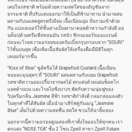
เคยในรสชาติ พร้อมด้วยความสดใสของอัญชันจาก
ธรรมชาติ ที่ปรับแต่งออกมาให้เป็นสีฟ้าน่าทาน นำมาผสม
ผสานกับนมสดสูตรพรีเมียม เนื้อเนียนนุ่ม ปั่นรวมเข้าด้วย
กัน แบ่งเลเยอร์ให้ชั้นล่างเป็นพานาคอตต้าหวานกำลังดี ออ
นท็อปด้วยครีมชีสหอมมัน รสนัว ซิกเนเจอร์ของแบรนด์
ก่อนจะโรยความอร่อยของครัมเบิ้ลกรุบกรอบจาก “SOURI”
ไว้ชั้นบนสุด เพื่อเพิ่มเนื้อสัมผัสให้เครื่องดื่มมีมิติในทุก
เลเยอร์มากขึ้น
“Kiss of Blue” ชูส์ครีมไส้ Grapefruit Custard เนื้อเนียน
หอมละมุนสุดๆ ที่ “SOURI” ผสมผสานกับแยม Grapefruit
รสชาติหวานอมเปรี้ยวจากผลไม้ ตกแต่งด้วยแผ่นช็อคโก
แลตด้านบน และโรยไอซิ่งบางๆ ตัดกับความนุ่มฟูของ
วิปครีมกลิ่น Jasmine สีฟ้า รสชาติกำลังดี กลมกล่อมลงตัว
ในทุกคำที่ได้สัมผัส เมื่อนำมาเสิร์ฟคู่กับเมนู “Jasmine
Blue” เต็มไปด้วยความสดชื่น สดใส ชวนให้น่าลิ้มลอง
นอกจากนี้ความอร่อยคูณสองที่เราตั้งใจมอบให้ทุกคน เรา
ตกแต่ง “NOSE TEA” ชั้น 2 โซน Zpell สาขา Zpell Future