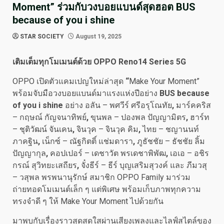
Moment” ร่วมกับวงบอยแบนด์สุดฮอต BUS
because of you i shine
STAR SOCIETY
August 19, 2025
เติมเต็มทุกโมเมนต์ด้วย
OPPO Reno
14
Series
5
G
OPPO
เปิดตัวแคมเปญใหม่ล่าสุด
“
Make Your Moment”
พร้อมจับมือวงบอยแบนด์มาแรงแห่งปีอย่าง
BUS because
of you i shine
อย่าง อลัน – พศวีร์ ศรีอรุโณทัย
,
มาร์คคริส
– กฤษณ์ กัญจนาทิพย์
,
ขุนพล – ปองพล ปัญญามิตร
,
ฮาร์ท
– ชุติวัฒน์ จันเคน
,
จินวุค – จินวุค คิม
,
ไทย – ชญานนท์
ภาคฐิน
,
เน็กซ์ – ณัฐกิตติ์ แช่มดารา
,
ภูธัชชัย – ธัชชัย ลิ้ม
ปัญญากุล
,
คอปเปอร์ – เดชาวัต พรเดชาพิพัฒ
,
เอเอ – อชิร
กรณ์ สุวิทยะเสถียร
,
จั๋งธีร์ – ธีร์ บุญเสริมสุวงค์
และ ภีมวสุ
– วสุพล พรพนานุรักษ์ สมาชิก OPPO Family
มาร่วม
ถ่ายทอดโมเมนต์เล็ก ๆ แต่พิเศษ พร้อมเก็บภาพทุกความ
ทรงจำดี ๆ ให้ Make Your Moment
ไปด้วยกัน
มาพบกับเรื่องราวสุดสดใสผ่านเสียงเพลงและไลฟ์สไตล์ของ