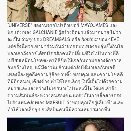
“UNIVERSE” ผลงานจากโปรดิวเซอร์ MAYOJAMES และ
นักแต่งเพลง GALCHANIE ผู้สร้างฮิตมาแล้วมากมาย ไม่ว่า
จะเป็น
Sorry
ของ DREAMGALS หรือ
hot2hot
ของ 4EVE
แต่ครั้งนี้พวกเขามาร่วมกันถ่ายทอดบทเพลงอบอุ่นซึ้งกินใจ
บอกเล่าถึงการได้พบใครสักคนที่เปลี่ยนชีวิตไปในทางที่ดี
เปรียบเหมือนโชคชะตาที่ลิขิตให้เจอกันท่ามกลางจักรวาล
อันกว้างใหญ่ แม้มีดาวนับล้านแต่กลับได้มาเจอกันพอดี
เพลงนี้จะพูดถึงความรู้สึกซาบซึ้ง ขอบคุณ และความโชคดี
ที่มีอีกคนอยู่เคียงข้าง ทำให้โลกเล็กๆ ใบนี้เต็มไปด้วยความ
หมายและแสงสว่างไม่เคยหายไป เพลงนี้ไม่ใช่แค่เล่าถึง
ความสัมพันธ์ระหว่างคนสองคน แต่ยังเป็นการสื่อสารตรง
ไปยังแฟนคลับของ MXFRUIT ว่าขอบคุณที่อยู่เคียงข้างและ
ทำให้โลกเล็กๆ ของศิลปินคนนี้มีความหมายมากขึ้น