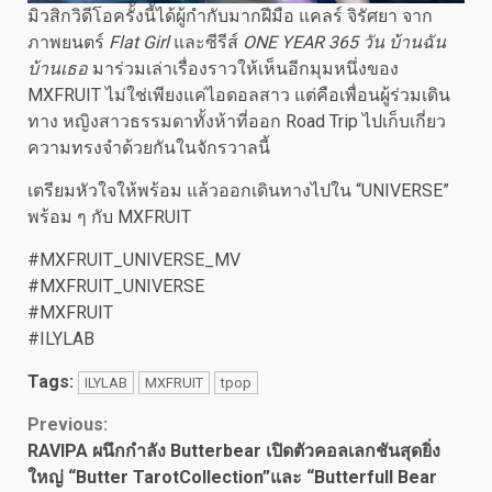
มิวสิกวิดีโอครั้งนี้ได้ผู้กำกับมากฝีมือ แคลร์ จิรัศยา จาก
ภาพยนตร์
Flat Girl
และซีรีส์
ONE YEAR 365 วัน บ้านฉัน
บ้านเธอ
มาร่วมเล่าเรื่องราวให้เห็นอีกมุมหนึ่งของ
MXFRUIT ไม่ใช่เพียงแค่ไอดอลสาว แต่คือเพื่อนผู้ร่วมเดิน
ทาง หญิงสาวธรรมดาทั้งห้าที่ออก Road Trip ไปเก็บเกี่ยว
ความทรงจำด้วยกันในจักรวาลนี้
เตรียมหัวใจให้พร้อม แล้วออกเดินทางไปใน “UNIVERSE”
พร้อม ๆ กับ MXFRUIT
#MXFRUIT_UNIVERSE_MV
#MXFRUIT_UNIVERSE
#MXFRUIT
#ILYLAB
Tags:
ILYLAB
MXFRUIT
tpop
Continue
Previous:
RAVIPA ผนึกกำลัง Butterbear เปิดตัวคอลเลกชันสุดยิ่ง
Reading
ใหญ่ “Butter TarotCollection”และ “Butterfull Bear