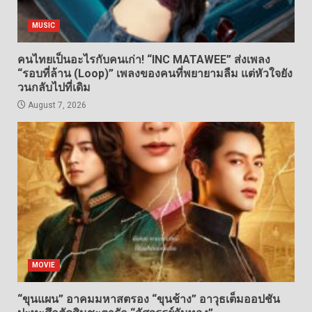
MUSIC
คนไทยเป็นอะไรกับคนเก่า! “INC MATAWEE” ส่งเพลง
“รอบที่ล้าน (Loop)” เพลงของคนที่พยายามลืม แต่หัวใจยัง
วนกลับไปที่เดิม
August 7, 2026
MOVIE
“ขุนแผน” อาคมมหาสตรอง “ขุนช้าง” อาวุธเต็มออปชัน