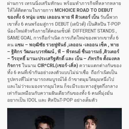
ผ่านการ เทรนนิ่งเสริมทักษะ พร้อมทำภารกิจที่หลากหลาย
ให้ได้ติดตามในรายการ
MCHOICE ROAD TO DEBUT
ของทั้ง 6 หนุ่ม แซม เลออน พาย พี ติวเตอร์ เบ็น
วันนี้พวก
เขาทั้ง 6 คนพร้อมสู่การ DEBUT (เดบิวต์) เป็นศิลปิน T-POP
น้องใหม่ตัวจริงภายใต้คอนเซ็ปต์ DIFFERENT STANDS ,
SAME GOAL การถือกำเนิด การเกิดใหม่ของพวกเขาทั้ง 6
คน
แซม – พฤฒิชัย รวยฟูพันธ์
,เลออน -เลออน เซ็ค , พาย
– ฐิติกร วัฒนะบวรพัฒน์ , พี – พีรดนย์ ชื่นอารมย์ ,ติวเตอร์
– วีรฤทธิ์ มานะประเสริฐศักดิ์ และ เบ็น – ภัทรกิจ ตั้งมงคล
กิจการ
ในนาม
CIR*CRL(เซอร์-เคิ่ล)
ความแตกต่างกันของ
ทั้ง 6 คนที่เข้ากันอย่างลงตัวแบบไม่น่าเชื่อ ถือกำเนิดเป็น
รูปทรงที่ไม่สามารถสมบูรณ์ได้ ถ้าขาดมุมใดมุมหนึ่งไป
และไม่ว่าจะมองจากมุมไหน ก็จะมีระยะทางสู่จุดกึ่งกลาง
เท่ากันเหมือนกับความฝันเดียวกันของทั้ง 6 คนที่มุ่งมั่น
อยากเป็น IDOL และ ศิลปินT-POP อย่างเต็มตัว