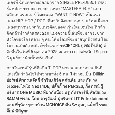
เพลงที่ ฉีกแตกต่างออกมาจาก SINGLE PRE-DEBUT เพลง
ธีมหลักของรายการ อย่างเพลง “MASTERPIECE “ แบบ
พลิกคาแรคเตอร์ โดยเพลง “WANT IT NOW“ เป็นแนว
เพลง HIP-HOP / POP ที่มากับจังหวะสนุก ๆ พร้อมเนื้อหา
เพลงสุดกวน บวกกับแนวคิดของคนรุ่นใหม่เจนใหม่ที่กล้า
คิดกล้าทำกล้าแสดงออก แฝงความขี้เล่นที่จะมากระชาก
หัวใจของใครหลาย ๆ คน ให้พร้อมที่จะมาสนุกด้วยกัน โดย
ในงานเปิดตัว เดบิวต์ครั้งแรกของ
CIR*CRL ( เซอร์-เคิ่ล)
ที่
จัดขึ้นในวันที่ 5 ตุลาคม 2025 ณ ลาน centralwOrld Square
C ศูนย์การค้าเซ็นทรัลเวิลด์
ภายในงานมีรุ่นพี่ศิลปิน T- POP มาร่วมแสดงความยินดี
และเป็นกำลังใจให้พวกเขาทั้ง 6 คน ไม่ว่าจะเป็น
Billkin,
ปอร์เช่ ศิวกร,แจ๊คกี้ จักริน,เติร์ด ลภัส,คิม และ กัน วง
proxie, ไทโอ NexT1DE, ปลั๊กกี้ วง PERSES
,
กั้ง กรณ
์ ผู้
บริหาร
ONE MUSIC ที่มากับน้อง
พรู ภัทรจารีย์, ศิลปิน วง
BAMM พร้อม โดม จารุวัฒน์
ผู้บริหาร
LIT Entertainment
และ พี่ๆน้องๆจากบ้าน MCHOICE
มีน นิชคุณ
, แม็กกี้ รชต ,
จั๊มพ์ พิสิฐพล