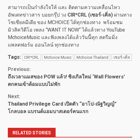
สามารถเป็นกำลังใจให้ และ ติดตามความเคลื่อนไหว
อัพเดทข่าวสาร บอยกรุ๊ป วง
CIR*CRL
(
เซอร์-เคิ่ล
)
ผ่านทาง
โซเชียลมีเดีย ของ MCHOICE ได้ทุกช่องทาง พร้อมชม
มิวสิควิดีโอ เพลง “WANT IT NOW“ ได้แล้วทาง YouTube
MchoiceMusic และฟังเพลงได้แล้ววันนี้ทุก สตรีมมิ่ง
แพลตฟอร์ม ออนไลน์ ทุกช่องทาง
Tags:
CIR*CRL
Mchoice Music
Mchoice Thailand
เซอร์-เคิ่ล
Continue
Previous:
ถึงเวลาแมสของ POW แล้ว! ซิงเกิลใหม่ ‘Wall Flowers’
Reading
ตกคนเข้าด้อมแบบไม่พัก
Next:
Thailand Privilege Card เปิดตัว “อาโป-ณัฐวิญญ์”
โกลบอล แบรนด์แอมบาสเดอร์คนแรก
RELATED STORIES