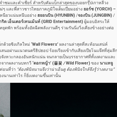
คำชมและคำเชียร์ สำหรับคัมแบ็กล่าสุดของ
บอยกรุ๊ปเกาหลีวง
ี่แม่ๆ และพี่สาวชาวไทยภาคภูมิใจเต็มเปี่ยมอย่าง
ยอร์ช
(YORCH)
–
นเหนียวแน่นหนึบอย่าง
ฮยอนบิน (
HYUNBIN)
/
จองบิน (
JUNGBIN)
/
กริด เอ็นเตอร์เทนเม้นท์ (
GRID Entertainment)
ผู้มอบอิสระให้
ุดพัก พร้อมทั้งอัดฉีดพลังงานดีๆ ร่วมรันนิ่งวิ่งเคียงข้างอย่างต่อ
็กด้วยซิงเกิลใหม่
‘
Wall Flowers’
ผลงานล่าสุดที่สะท้อนเสน่ห์
นอผ่านแนวดนตรีฮิปฮอป ร้อยเรียงเข้ากับเสียงเปียโนแจ๊สที่ลุ่มลึ
มด้วยจังหวะกลองอันหนักแน่น จนกลายเป็นบรรยากาศที่ทั้งงดงามและ
จมาจากผลงานบทกวี
‘ดอกหญ้า’ (
풀꽃
/
Wild Flower
)
ของ
นาแทจู
่อนที่ว่า
“ต้องพินิจนานจึงว่าน่าเอ็นดู ต้องพินิจใกล้จึงรู้ว่างดงาม”
องนานเท่าไร ก็ยิ่งงดงามขึ้นเท่านั้น