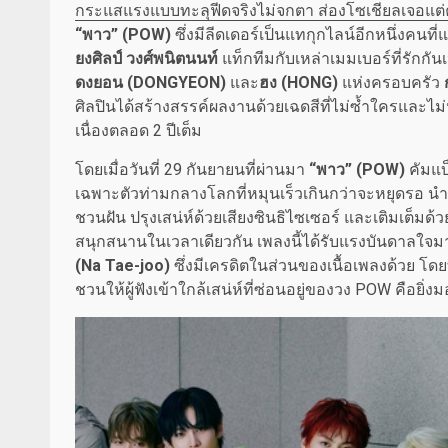
กระแสแรงแบบทะลุฟีดจริงไม่จกตา ส่องโซเชียลเจอแต่
“พาว” (POW)
ซึ่งมีลีดเดอร์เป็นแทกุกไลน์อีกหนึ่งคนท
ยงศิลป์ วงศ์พนิตนนท์
แท็กทีมกับเหล่าเมมเบอร์ที่รักกั
ดงยอน (
DONGYEON)
และ
ฮง (
HONG)
แห่งครอบครัว
ศิลปินได้สร้างสรรค์ผลงานด้วยเฉดสีที่ไม่ซ้ำใครและไม่หย
เนื่องตลอด 2 ปีเต็ม
โดยเมื่อวันที่ 29 กันยายนที่ผ่านมา
“พาว” (POW)
คัมแบ
เฉพาะตัวท่ามกลางโลกที่หมุนเร็วเกินกว่าจะหยุดรอ นำเส
ชวนฝัน ปรุงเสน่ห์ด้วยเสียงซินธิไซเซอร์ และเติมเต็
สนุกสนานในเวลาเดียวกัน เพลงนี้ได้รับแรงบันดาลใ
(
Na Tae-joo)
ซึ่งมีเครดิตในส่วนของเนื้อเพลงด้วย โดยท
ชวนให้ผู้ฟังเข้าใกล้เสน่ห์ที่ซ่อนอยู่ของวง POW คือยิ่งม