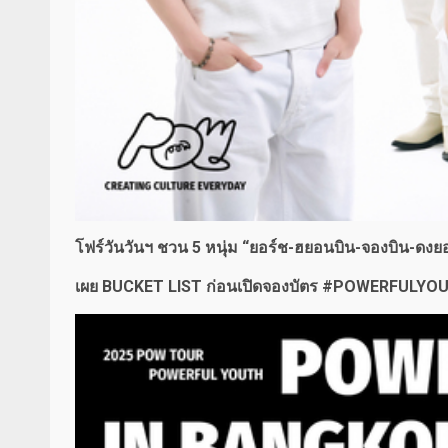
โฟร์วันวันฯ ชวน
5 หนุ่ม “ยอร์ช-ฮยอนบิน-จองบิน-ดงย
เผย
BUCKET LIST ก่อนเปิดจองบัตร #POWERFULYOUTH