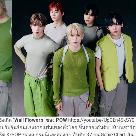
ิงเกิล
‘Wall Flowers’
ของ
POW
https://youtu.be/UpGEn4SkSY0
อบรับอันร้อนแรงจากแฟนเพลงทั่วโลก ขึ้นครองอันดับ 10 บนชาร์ต
์ต K-POP ของเยอรมนีและฮ่องกง, อันดับ 37 บน Genie Chart, อัน