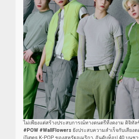
ไม่เพียงแต่สร้างประสบการณ์ทางดนตรีที่งดงาม ดิจิทัลซ
#POW
#WallFlowers
ยังประสบความสำเร็จกับเสียงต
iTunes K-POP ของสหรัฐอเมริกา, อันดับท็อป 40 บนชาร