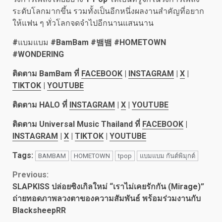
ระดับโลกมากขึ้น รวมทั้งเป็นอีกหนึ่งผลงานสำคัญที่อยาก
ให้แฟน ๆ ทั่วโลกจดจำไปอีกนานแสนนาน
#
แบมแบม
#BamBam #
뱀뱀
#HOMETOWN
#WONDERING
ติดตาม
BamBam ที่
FACEBOOK
|
INSTAGRAM
|
X
|
TIKTOK
|
YOUTUBE
ติดตาม
HALO ที่
INSTAGRAM
|
X
|
YOUTUBE
ติดตาม
Universal Music Thailand ที่
FACEBOOK
|
INSTAGRAM
|
X
|
TIKTOK
|
YOUTUBE
Tags:
BAMBAM
HOMETOWN
tpop
แบมแบม กันต์พิมุกต์
Continue
Previous:
SLAPKISS ปล่อยซิงเกิลใหม่ “เราไม่เคยรักกัน (Mirage)”
Reading
ถ่ายทอดภาพลวงตาของความสัมพันธ์ พร้อมร่วมงานกับ
BlacksheepRR