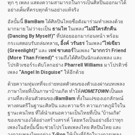
ทุก ๆ เพลง แสดงความสามารถในการเป็นศิลปินออกมาได้
อย่างเต็มที่ครบทุกด้านอย่างแท้จริง
อัลบั้มนี้
BamBam
ได้ศิลปินไทยชื่อดังมาร่วมทำเพลงด้วย
มากมาย ไม่ว่าจะเป็น
ธามไท
ในเพลง
“ไม่มีใครสักคืน
(Dancing By Myself)”
ที่ปล่อยออกมาก่อนหน้า พร้อม
กระแสตอบรับถล่มทลาย
, อิ้งค์ วรันธร
ในเพลง
“ไฟเขียว
(Greenlight)”
และ
เจฟ ซาเตอร์
ในเพลง
“มากกว่า Friend
(More Than Friend)”
รวมถึงได้ศิลปินนักแต่งเพลง และ
โปรดิวเซอร์ระดับโลกอย่าง
Pharrell Williams
มาโปรดิวซ์
เพลง
“Angel In Disguise”
ให้อีกด้วย
ด้วยความทุ่มเทที่จะถ่ายทอดตัวตนของตัวเองผ่านบทเพลง
ภาษาไทยที่เป็นภาษาบ้านเกิด ทำให้
HOMETOWN
เป็นผล
งานที่สะท้อนตัวตนของ
BamBam
ทั้งในแง่ของเอกลักษณ์
ทางดนตรีในฐานะศิลปิน และความรัก ความภาคภูมิใจใน
ฐานะคนไทย ที่ได้นำเสนอความเป็นไทยที่เป็น
‘
บ้านเกิด
’
ของเขาเองได้อย่างสร้างสรรค์ โดยหวังเป็นอย่างยิ่งว่าทุก
เพลงในอัลบั้มนี้จะช่วยโปรโมตเพลงไทย ศิลปินไทย และ
วงการเพลงไทยอย่าง
T-Pop
ให้เป็นที่รู้จักในวงการเพลง