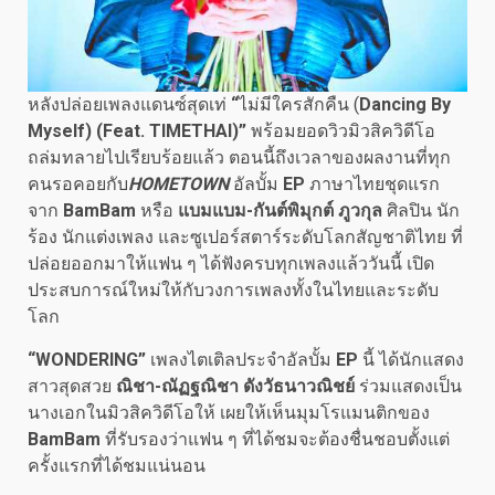
หลังปล่อยเพลงแดนซ์สุดเท่
“
ไม่มีใครสักคืน (
Dancing By
Myself) (Feat. TIMETHAI)”
พร้อมยอดวิวมิวสิควิดีโอ
ถล่มทลายไปเรียบร้อยแล้ว ตอนนี้ถึงเวลาของผลงานที่ทุก
คนรอคอยกับ
HOMETOWN
อัลบั้ม
EP
ภาษาไทยชุดแรก
จาก
BamBam
หรือ
แบมแบม-กันต์พิมุกต์ ภูวกุล
ศิลปิน นัก
ร้อง นักแต่งเพลง และซูเปอร์สตาร์ระดับโลกสัญชาติไทย ที่
ปล่อยออกมาให้แฟน ๆ ได้ฟังครบทุกเพลงแล้ววันนี้ เปิด
ประสบการณ์ใหม่ให้กับวงการเพลงทั้งในไทยและระดับ
โลก
“WONDERING”
เพลงไตเติลประจำอัลบั้ม
EP
นี้ ได้นักแสดง
สาวสุดสวย
ณิชา-ณัฏฐณิชา ดังวัธนาวณิชย์
ร่วมแสดงเป็น
นางเอกในมิวสิควิดีโอให้ เผยให้เห็นมุมโรแมนติกของ
BamBam
ที่รับรองว่าแฟน ๆ ที่ได้ชมจะต้องชื่นชอบตั้งแต่
ครั้งแรกที่ได้ชมแน่นอน