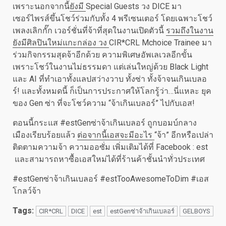
เพราะนอกจากนี้
ยังมี
Special Guests วง DICE มา
เซอร์ไพรส์ขึ้นโชว์ร่วมกับทั้ง 4 พรีเซนเตอร์ โดยเฉพาะโชว์
เพลงเลิกกั๊ก เวอร์ชั่นที่จ้าที่สุดในงานเปิดตัวนี้
รวมถึงในงาน
ยังมีศิลปินใหม่แกะกล่อง วง
CIR*CRL Mchoice Trainee มา
ร่วมกิจกรรมสุดจ้าอีกด้วย ความพิเศษอัพเลเวลอีกขั้น
เพราะโชว์ในงานไม่ธรรมดา แต่เล่นใหญ่ด้วย Black Light
และ AI ที่ทำเอาทั้งแลปสว่างวาบ ทั้งซ่า ทั้งจ้าจนเกินเบลอ
ร์! และทั้งหมดนี้ ก็เป็นการประกาศให้โลกรู้ว่า…นี่แหละ ยุค
ของ Gen ซ่า ที่จะโชว์ความ “จ้าเกินเบลอร์” ไปกับเอส!
ตอนนี้กระแส #estGenซ่าจ้าเกินเบลอร์ ถูกบอมบ์กลาง
เมืองเรียบร้อยแล้ว
ต่อจากนี้เอสจะมีอะไร
“จ้า” อีกหรือเปล่า
ติดตามความจ้า ความออซั่ม เพิ่มเติมได้ที่ Facebook : est
และสามารถหาซื้อเอสใหม่ได้ที่ร้านค้าชั้นนำทั่วประเทศ
#estGenซ่าจ้าเกินเบลอร์ #estTooAwesomeToDim #เอส
โกลว์จ้า
Tags:
CIR*CRL
DICE
est
estGenซ่าจ้าเกินเบลอร์
GELBOYS