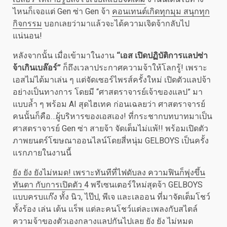
ไหนก็เจอแต่ Gen ซ่า Gen จ้า
คอนเทนต์เกิดทุกมุม สนุกทุก
กิจกรรม
บอกเลยว่ามาแล้วจะได้ความเจิดจ้ากลับไป
แน่นอน!
หลังจากนั้น เมื่อเข้ามาในงาน
“เอส เปิดปฏิบัติการแลปซ่า
จ้าเกินเบล๊อร์”
ก็ถึงเวลาประกาศความจ้าให้โลกรู้! เพราะ
เอสไม่ได้มาเล่น ๆ แต่จัดเซอร์ไพรส์ครั้งใหม่ เปิดตัวแลปจ้า
อย่างเป็นทางการ โดยมี “ศาสตราจารย์เจ้าของแลป” มา
แบบล้ำ ๆ พร้อม AI สุดไฮเทค ก่อนเฉลยว่า ศาสตราจารย์
คนนั้นก็คือ…ผู้บริหารของเอสเอง! ที่กระชากบทบาทมาเป็น
ศาสตราจารย์ Gen ซ่า สายจ้า จัดเต็มไม่แพ้!! พร้อมเปิดตัว
ภาพยนตร์โฆษณาออนไลน์โดยสี่หนุ่ม GELBOYS เป็นครั้ง
แรกภายในงานนี้
ยัง ยัง ยังไม่หมด! เพราะทันทีที่ไฟดับลง ความฟินก็พุ่งขึ้น
ทันตา กับการเปิดตัว
4 พรีเซนเตอร์ใหม่สุดจ้า GELBOYS
แบบครบแก๊ง ทั้ง นิว, ไป๊ป, พีเจ และเลออน ที่มาจัดเต็มโชว์
ทั้งร้อง เล่น เต้น แร็พ แต่ละคนโชว์แต่ละเพลงกับสไตล์
ความจ้าของตัวเองกลางแลปกันไปเลย ยัง ยัง ไม่หมด