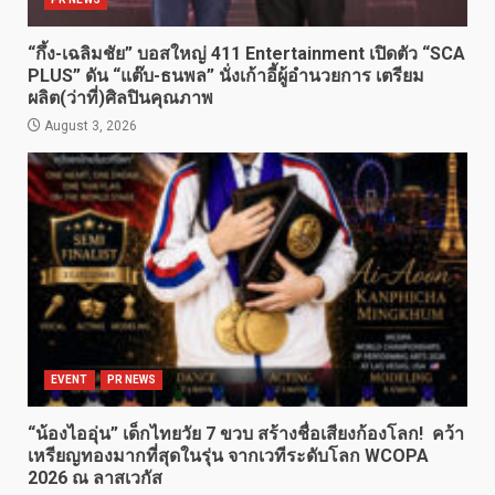
“กึ้ง-เฉลิมชัย” บอสใหญ่ 411 Entertainment เปิดตัว “SCA
PLUS” ดัน “แต๊บ-ธนพล” นั่งเก้าอี้ผู้อำนวยการ เตรียม
ผลิต(ว่าที่)ศิลปินคุณภาพ
August 3, 2026
EVENT
PR NEWS
“น้องไออุ่น” เด็กไทยวัย 7 ขวบ สร้างชื่อเสียงก้องโลก! คว้า
เหรียญทองมากที่สุดในรุ่น จากเวทีระดับโลก WCOPA
2026 ณ ลาสเวกัส