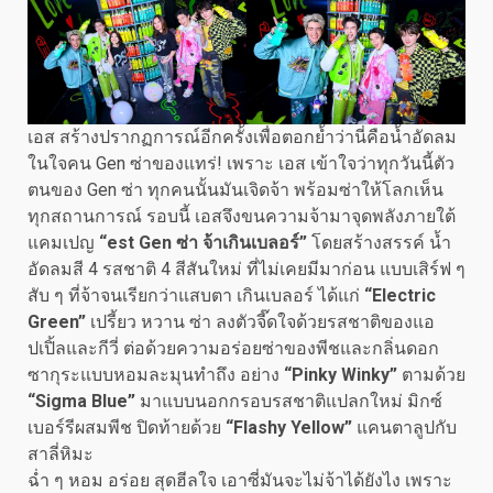
เอส สร้างปรากฏการณ์อีกครั้งเพื่อตอกย้ำว่านี่คือน้ำอัดลม
ในใจคน Gen ซ่าของแทร่! เพราะ เอส เข้าใจว่าทุกวันนี้ตัว
ตนของ Gen ซ่า ทุกคนนั้นมันเจิดจ้า พร้อมซ่าให้โลกเห็น
ทุกสถานการณ์ รอบนี้ เอสจึงขนความจ้ามาจุดพลังภายใต้
แคมเปญ
“est Gen ซ่า จ้าเกินเบลอร์”
โดยสร้างสรรค์ น้ำ
อัดลมสี 4 รสชาติ 4 สีสันใหม่ ที่ไม่เคยมีมาก่อน แบบเสิร์ฟ ๆ
สับ ๆ ที่จ้าจนเรียกว่าแสบตา เกินเบลอร์ ได้แก่
“Electric
Green”
เปรี้ยว หวาน ซ่า ลงตัวจี๊ดใจด้วยรสชาติของแอ
ปเปิ้ลและกีวี่ ต่อด้วยความอร่อยซ่าของพีชและกลิ่นดอก
ซากุระแบบหอมละมุนทำถึง อย่าง
“Pinky Winky”
ตามด้วย
“Sigma Blue”
มาแบบนอกกรอบรสชาติแปลกใหม่ มิกซ์
เบอร์รีผสมพีช ปิดท้ายด้วย
“Flashy Yellow”
แคนตาลูปกับ
สาลี่หิมะ
ฉ่ำ ๆ หอม อร่อย สุดฮีลใจ เอาซี่มันจะไม่จ้าได้ยังไง เพราะ