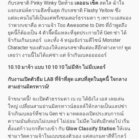
กับรสชาติ Pinky Winky ปิดท้าย
เลออน เซ็ค
สดใส ฉ่ำใจ
แจกเสน่ห์ความฮีลขั้นสุด กับรสชาติ Flashy Yellow ซึ่ง
แต่ละคนไม่ได้เป็นแค่พรีเซนเตอร์ธรรมดา ๆ เพราะเอสมอง
ว่าพวกเขาคือ ความจ้า Too Awesome to Dim ที่ถ้าพูดถึง
ยุคนี้ก็ต้องเป็น 4 ตัวจี๊ดนี่แหละที่จุดประกายให้ Gen ซ่า ได้
จ้ากันเกินเบลอร์ และทั้ง 4 หนุ่มยังร่วมดีไซน์ Monster
Character ของตัวเองให้แทนรสชาติแต่ละสีอีกต่างหาก! พูด
เลยว่า งานนี้ไม่ได้แค่ซ่า แต่ จ้าเกินเบลอออออร์
10.10 มาจ้า แบบ 10 10 10 ไม่มีหัก ไม่มีเบลอร์
กับงานเปิดตัวธีม
LAB ที่จ้าที่สุด แสบที่สุดในยุคนี้ ใจกลาง
สามย่านมิตรทาวน์!
จ้าขนาดนี้! จะเปิดตัวธรรมดา เบ เบ ได้ยังไง เอส เลยเล่น
ใหญ่ เปลี่ยนสามย่านมิตรทาวน์ฮอลล์ให้กลายเป็นแลปซ่า
จ้าเกินเบลอร์ที่ชวน Gen ซ่า มาทดลองเปิดประสบการณ์
ความมันส์แบบไม่เบลอร์ ไม่อ่อม ไม่มืด ไม่ดับอีกต่อไป เริ่ม
ตั้งแต่ก้าวแรกที่ทางเข้า กับ
Glow Classify Station
ให้เจน
ซ่ามาวัดความจ้าในแบบของตัวเอง แค่สแกนหาสีที่โกลว์