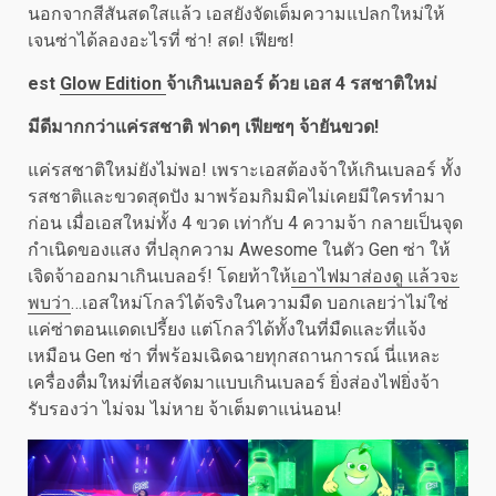
นอกจากสีสันสดใสแล้ว เอสยังจัดเต็มความแปลกใหม่ให้
เจนซ่าได้ลองอะไรที่ ซ่า! สด! เฟียซ!
est
Glow Edition
จ้าเกินเบลอร์ ด้วย เอส 4
รสชาติใหม่
มีดีมากกว่าแค่รสชาติ ฟาดๆ เฟียซๆ จ้ายันขวด
!
แค่รสชาติใหม่ยังไม่พอ! เพราะเอสต้องจ้าให้เกินเบลอร์ ทั้ง
รสชาติและขวดสุดปัง มาพร้อมกิมมิคไม่เคยมีใครทำมา
ก่อน เมื่อเอสใหม่ทั้ง 4 ขวด เท่ากับ 4 ความจ้า กลายเป็นจุด
กำเนิดของแสง ที่ปลุกความ Awesome ในตัว Gen ซ่า ให้
เจิดจ้าออกมาเกินเบลอร์! โดยท้าให้
เอาไฟมาส่องดู แล้วจะ
พบว่า
…เอสใหม่โกลว์ได้จริงในความมืด บอกเลยว่าไม่ใช่
แค่ซ่าตอนแดดเปรี้ยง แต่โกลว์ได้ทั้งในที่มืดและที่แจ้ง
เหมือน Gen ซ่า ที่พร้อมเฉิดฉายทุกสถานการณ์ นี่แหละ
เครื่องดื่มใหม่ที่เอสจัดมาแบบเกินเบลอร์ ยิ่งส่องไฟยิ่งจ้า
รับรองว่า ไม่จม ไม่หาย จ้าเต็มตาแน่นอน!