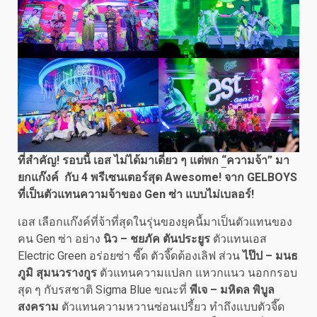
ที่สำคัญ! รอบนี้ เอส ไม่ได้มาเดี่ยว ๆ แต่พก
“
ความจ้า
”
มา
ยกแก๊งค์
กับ
4 พรีเซนเตอร์สุด Awesome!
จาก
GELBOYS
ที่เป็นตัวแทนความจ้าของ
Gen ซ่า แบบไม่เบลอร์!
เอส เลือกแก๊งค์ที่จ้าที่สุดในรุ่นของยุคนี้มาเป็นตัวแทนของ
คน Gen ซ่า อย่าง
นิว
–
ชยภัค ตันประยูร
ตัวแทนเอส
Electric Green อร่อยซ่า ซี๊ด ตัวจี๊ดต้องเลิฟ ส่วน
ไป๊ป
–
มนธ
ภูมิ สุมนวรางกูร
ตัวแทนความแปลก แหวกแนว นอกกรอบ
สุด ๆ กับรสชาติ Sigma Blue ขณะที่
พีเจ
–
มหิดล พิบูล
สงคราม
ตัวแทนความหวานซ่อนเปรี้ยว ทำถึงแบบตัวจี๊ด