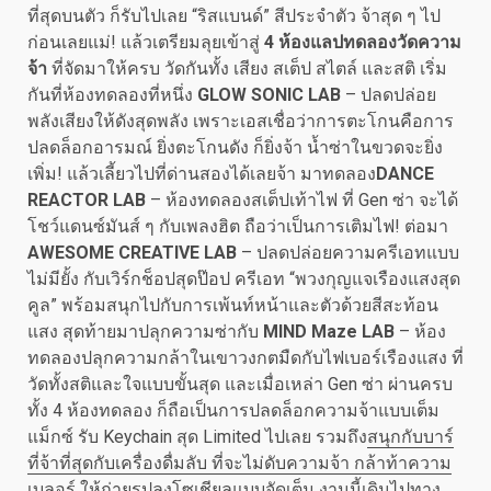
ที่สุดบนตัว ก็รับไปเลย “ริสแบนด์” สีประจำตัว จ้าสุด ๆ ไป
ก่อนเลยแม่! แล้วเตรียมลุยเข้าสู่
4 ห้องแลปทดลองวัดความ
จ้า
ที่จัดมาให้ครบ วัดกันทั้ง เสียง สเต็ป สไตล์ และสติ เริ่ม
กันที่ห้องทดลองที่หนึ่ง
GLOW SONIC LAB
– ปลดปล่อย
พลังเสียงให้ดังสุดพลัง เพราะเอสเชื่อว่าการตะโกนคือการ
ปลดล็อกอารมณ์ ยิ่งตะโกนดัง ก็ยิ่งจ้า น้ำซ่าในขวดจะยิ่ง
เพิ่ม! แล้วเลี้ยวไปที่ด่านสองได้เลยจ้า มาทดลอง
DANCE
REACTOR LAB
– ห้องทดลองสเต็ปเท้าไฟ ที่ Gen ซ่า จะได้
โชว์แดนซ์มันส์ ๆ กับเพลงฮิต ถือว่าเป็นการเติมไฟ! ต่อมา
AWESOME CREATIVE LAB
– ปลดปล่อยความครีเอทแบบ
ไม่มียั้ง กับเวิร์กช็อปสุดป๊อป ครีเอท “พวงกุญแจเรืองแสงสุด
คูล” พร้อมสนุกไปกับการเพ้นท์หน้าและตัวด้วยสีสะท้อน
แสง สุดท้ายมาปลุกความซ่ากับ
MIND Maze LAB
– ห้อง
ทดลองปลุกความกล้าในเขาวงกตมืดกับไฟเบอร์เรืองแสง ที่
วัดทั้งสติและใจแบบขั้นสุด และเมื่อเหล่า Gen ซ่า ผ่านครบ
ทั้ง 4 ห้องทดลอง ก็ถือเป็นการปลดล็อกความจ้าแบบเต็ม
แม็กซ์ รับ Keychain สุด Limited ไปเลย รวมถึง
สนุกกับบาร์
ที่จ้าที่สุดกับเครื่องดื่มลับ ที่จะไม่ดับความจ้า กล้าท้าความ
เบลอร์ ให้ถ่ายรูปลงโซเชียลแบบจัดเต็ม
งานนี้เดินไปทาง