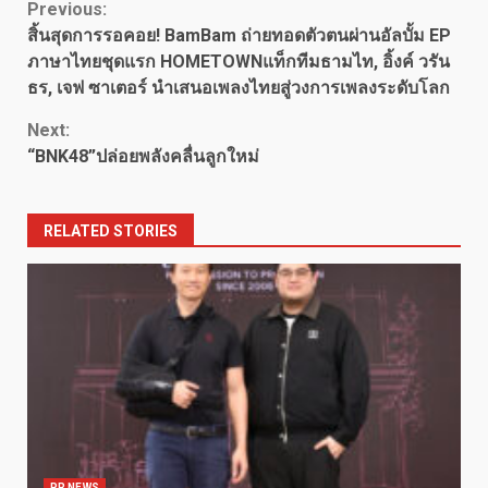
Continue
Previous:
สิ้นสุดการรอคอย! BamBam ถ่ายทอดตัวตนผ่านอัลบั้ม EP
Reading
ภาษาไทยชุดแรก HOMETOWNแท็กทีมธามไท, อิ้งค์ วรัน
ธร, เจฟ ซาเตอร์ นำเสนอเพลงไทยสู่วงการเพลงระดับโลก
Next:
“BNK48”ปล่อยพลังคลื่นลูกใหม่
RELATED STORIES
PR NEWS