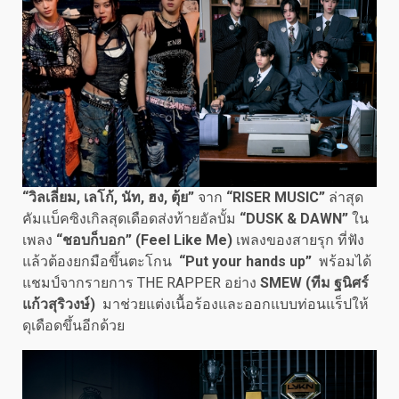
“วิลเลี่ยม
, เลโก้, นัท, ฮง, ตุ้ย”
จาก
“
RISER MUSIC”
ล่าสุด
คัมแบ็คซิงเกิลสุดเดือดส่งท้ายอัลบั้ม
“
DUSK & DAWN”
ใน
เพลง
“ชอบก็บอก” (Feel Like Me)
เพลงของสายรุก ที่ฟัง
แล้วต้องยกมือขึ้นตะโกน
“
Put your hands up”
พร้อมได้
แชมป์จากรายการ THE RAPPER อย่าง
SMEW (ทีม ฐนิศร์
แก้วสุริวงษ์)
มาช่วยแต่งเนื้อร้องและออกแบบท่อนแร็ปให้
ดุเดือดขึ้นอีกด้วย