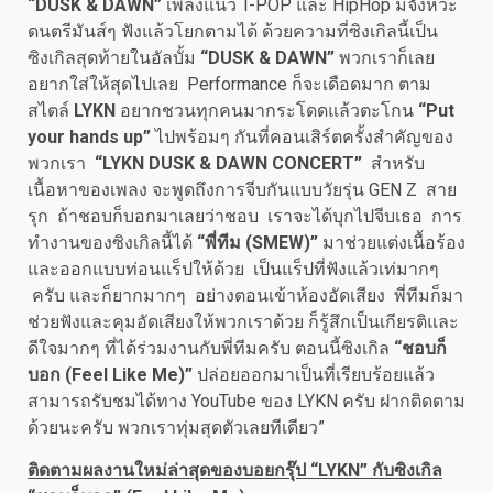
“DUSK & DAWN”
เพลงแนว T-POP และ HipHop มีจังหวะ
ดนตรีมันส์ๆ ฟังแล้วโยกตามได้ ด้วยความที่ซิงเกิลนี้เป็น
ซิงเกิลสุดท้ายในอัลบั้ม
“DUSK & DAWN”
พวกเราก็เลย
อยากใส่ให้สุดไปเลย Performance ก็จะเดือดมาก ตาม
สไตล์
LYKN
อยากชวนทุกคนมากระโดดแล้วตะโกน
“Put
your hands up”
ไปพร้อมๆ กันที่คอนเสิร์ตครั้งสำคัญของ
พวกเรา
“LYKN DUSK & DAWN CONCERT”
สำหรับ
เนื้อหาของเพลง จะพูดถึงการจีบกันแบบวัยรุ่น GEN Z สาย
รุก ถ้าชอบก็บอกมาเลยว่าชอบ เราจะได้บุกไปจีบเธอ การ
ทำงานของซิงเกิลนี้ได้
“พี่ทีม (SMEW)”
มาช่วยแต่งเนื้อร้อง
และออกแบบท่อนแร็ปให้ด้วย เป็นแร็ปที่ฟังแล้วเท่มากๆ
ครับ และก็ยากมากๆ อย่างตอนเข้าห้องอัดเสียง พี่ทีมก็มา
ช่วยฟังและคุมอัดเสียงให้พวกเราด้วย ก็รู้สึกเป็นเกียรติและ
ดีใจมากๆ ที่ได้ร่วมงานกับพี่ทีมครับ ตอนนี้ซิงเกิล
“ชอบก็
บอก (Feel Like Me)”
ปล่อยออกมาเป็นที่เรียบร้อยแล้ว
สามารถรับชมได้ทาง YouTube ของ LYKN ครับ ฝากติดตาม
ด้วยนะครับ พวกเราทุ่มสุดตัวเลยทีเดียว”
ติดตามผลงานใหม่ล่าสุดของบอยกรุ๊ป “
LYKN” กับซิงเกิล