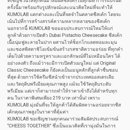
ที่เชิญชวนให้ทุกคนมาสัมผัสชีสเค้กในทุกมิติ การรีแบรนด์
ครั้งนี้มาพร้อมกับรูปลักษณ์และแนวคิดใหม่ที่จะทำให้
KUMOLAB แตกต่างและเป็นที่จดจำในตลาดชีสเค้ก โดยจะ
เน้นไปที่การสร้างสรรค์ความหลากหลายของชีสเค้ก
นอกจากนี้ KUMOLAB ขอมอบประสบการณ์ใหม่ให้แก่
ลูกค้าด้วยการเปิดตัว Dubai Pistachio Cheesecake ชีสเค้ก
เนื้อนุ่มฟูละลายในปาก ผสานไวท์ช็อกโกแลตหอมละมุน
และซอสพิสตาชิโอเข้มข้นสร้างรสชาติความอร่อย ที่ทุกคำ
เต็มไปด้วยความหรูหราและเอกลักษณ์ที่ไม่เหมือนใคร ได้
อย่างลงตัว ถึงแม้ว่าจะมีการเปิดตัวเมนูใหม่ แต่ Original
Classic Cheesecake ก็ยังคงเป็นเมนูหลักที่ลูกค้าชื่นชอบ
ที่สุด ด้วยการใช้ครีมชีสนำเข้าจากประเทศออสเตรเลีย
และวัตถุดิบพรีเมียมคุณภาพสูง แม้จะใช้วัตถุดิบระดับ
พรีเมียม แต่เราก็สามารถทำให้ราคาเข้าถึงได้สำหรับทุก
คน ในราคาพิเศษเพียง 219 บาท เท่านั้น! เพราะ
KUMOLAB มุ่งมั่นที่จะให้ลูกค้าได้สัมผัสความอร่อยจากชีส
เค้กคุณภาพสูงในราคาที่คุ้มค่า
KUMOLAB ขอเชิญชวนทุกคนมาร่วมสัมผัสประสบการณ์
“CHEESS TOGETHER” ซึ่งเป็นแนวคิดที่เรามุ่งมั่นในการ