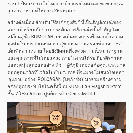
รอบ 1 ปีของการเติบโตอย่างก้าวกระโดด และขอขอบคุณ
ลูกค้าทุกท่านที่ให้การสนับสนุนมา
อย่างต่อเนื่อง สำหรับ “ชีสเค้กถุงส้ม” ที่เป็นสัญลักษณ์ของ
แบรนด์ พร้อมกับการยกระดับภาพลักษณ์ครั้งสำคัญ โดย
เปลี่ยนสู่ชื่อ KUMOLAB อย่างเป็นทางการเพื่อตอกย้ำความ
มุ่งมั่นในการส่งมอบความสุขและความอร่อยที่มาจากชีส
เค้กที่หลากหลาย โดยยังยึดมั่นที่จะคงความเป็นมาตรฐาน
และคุณภาพที่ไม่เคยลดลง ภายในงานได้รับเกียรติจากนัก
แสดงหนุ่มสุดฮอตอย่าง นิว – ฐิติภูมิ เตชะอภัยคุณ และมาส
คอตสุดน่ารักที่ไวรัลไปทั่วประเทศ ที่จะมาขโมยหัวใจเหล่า
‘อุนยาย’ อย่าง ‘POLCASAN (โพก้าซัง)’ มาร่วมสร้างความ
อร่อยสุดประทับใจในครั้งนี้ ณ KUMOLAB Flagship Store
ชั้น 7 โซน Atrium ศูนย์การค้า CentralwOrld