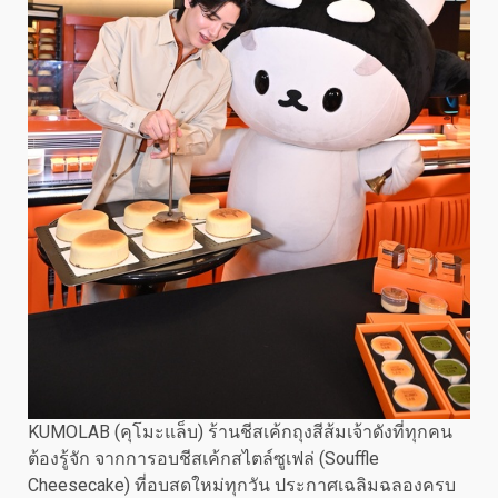
KUMOLAB (คุโมะแล็บ) ร้านชีสเค้กถุงสีส้มเจ้าดังที่ทุกคน
ต้องรู้จัก จากการอบชีสเค้กสไตล์ซูเฟล่ (Souffle
Cheesecake) ที่อบสดใหม่ทุกวัน ประกาศเฉลิมฉลองครบ