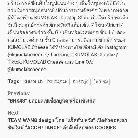
สร้างสรรค์ชีสเค้กในรูปแบบต่าง ๆ เพื่อให้ทุกคนได้มีส่วน
ร่วมในการสนุกสนานไปกับการทานชีสเค้กในหลากหลาย
มิติ โดยร้าน KUMOLAB Flagship Store เปิดให้บริการแล้ว
วันนี้ ณ ศูนย์การค้าเซ็นทรัลเวิลด์บนชั้น 7 โซน Atrium /
เซ็นทรัลลาดพร้าว ชั้น G / เซ็นทรัลเวสต์เกต ชั้น 1 / เดอะ
มอลงามวงศ์วาน ชั้น G และสามารถติดตามข่าวสารของ
KUMOLAB Cheese ได้ที่ช่องทางโซเชียลมีเดีย Instagram:
@kumolabcheese / Facebook: KUMOLAB Cheese /
Tiktok: KUMOLAB Cheese และ Line OA:
@kumolabcheese
Tags:
KUMOLAB
POLCASAN
นิว ฐิติภูมิ
โพก้าซัง
Continue
Previous:
“BNK48” ปล่อยสเปเชี่ยลยูนิต พร้อมซิงเกิล
Reading
Next:
TEAM WANG design โดย “แจ็คสัน หวัง” เปิดตัวคอลเลก
ชันใหม่ “ACCEPTANCE” ลำดับที่หกของ COOKIES