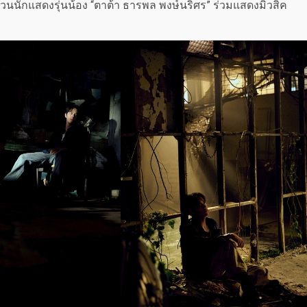
ชวนนักแสดงรุ่นน้อง “ตาต้า ธารพล พงษ์นริศร” ร่วมแสดงมิวสิค