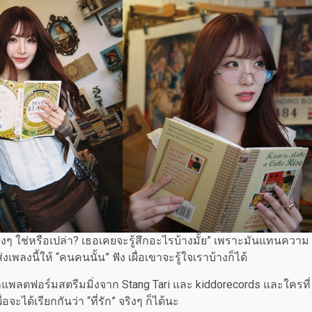
รู้จริงๆ ใช่หรือเปล่า? เธอเคยจะรู้สึกอะไรบ้างมั้ย” เพราะมันแทนความ
งนี้ให้ “คนคนนั้น” ฟัง เผื่อเขาจะรู้ใจเราบ้างก็ได้
บนทุกแพลตฟอร์มสตรีมมิ่งจาก Stang Tari และ kiddorecords และใครที่
อจะได้เรียกกันว่า “ที่รัก” จริงๆ ก็ได้นะ