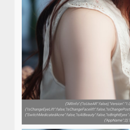
{"ARInfo":{"IsUseAR":false},"Version":"1
{"IsChangeEyeLift":false,"IsChangeFacelift":false,"IsChangePos
{"SwitchMedicatedAcne":false,"IsAIBeauty":false,"IsBrightEyes":f
{"AppName":2},"Fi