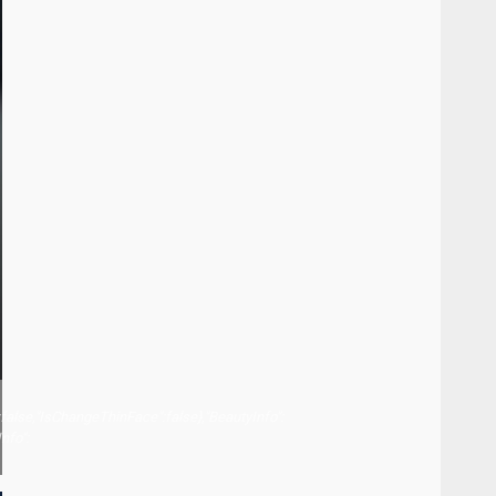
false,"IsChangeThinFace":false},"BeautyInfo":
nfo":