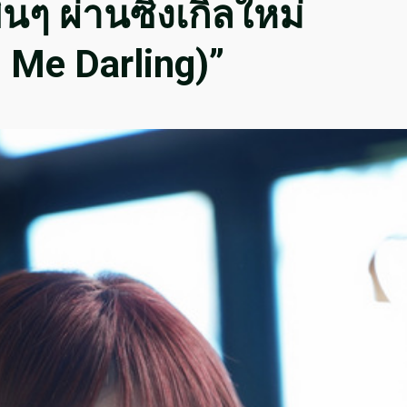
ินๆ ผ่านซิงเกิลใหม่
l Me Darling)”