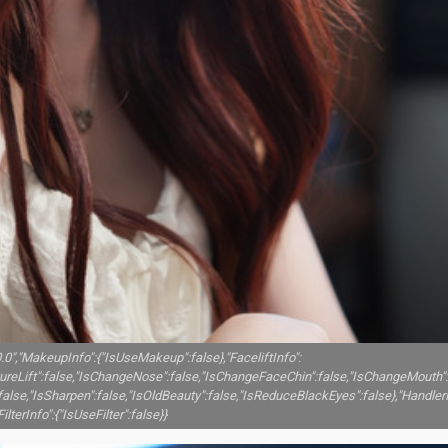
.0.0","MakeupInfo":{"IsUseMakeup":false},"FaceliftInfo":
tureLift":false,"IsChangeNose":false,"IsChangeFaceChin":false,"IsChangeMouth":
alse,"IsSharpen":false,"IsOldBeauty":false,"IsReduceBlackEyes":false},"HandlerI
lterInfo":{"IsUseFilter":false}}