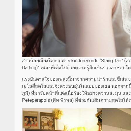
สาวน้อยเสียงใสจากค่าย kiddorecords “Stang Tari” (สตา
Darling)” เพลงที่เต็มไปด้วยความรู้สึกเขินๆ เวลาชอ
แรงบันดาลใจของเพลงนี้มาจากความน่ารักและขี้เล่นขอ
เมโลดี้สดใสและจังหวะอบอุ่นในแบบของเธอ นอกจากนี้ยัง
ภูมิ) ที่มารับหน้าที่แต่งเนื้อร้องให้อย่างหวานละมุน แ
Peteperapols (พีท พีรพล) ที่ช่วยกันเติมความสดใสให้