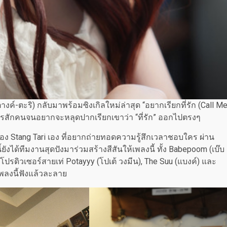
งค์-ตะริ) กลับมาพร้อมซิงเกิลใหม่ล่าสุด “อยากเรียกที่รัก (Call M
บใครสักคนจนอยากจะหลุดปากเรียกเขาว่า “ที่รัก” ออกไปตรงๆ
ง Stang Tari เอง ที่อยากถ่ายทอดความรู้สึกเวลาชอบใคร ผ่าน
ได้ทีมงานสุดปังมาร่วมสร้างสีสันให้เพลงนี้ ทั้ง Babepoom (เบ๊บ
ละโปรดิวเซอร์สายเท่ Potayyy (โปเต้ วงมีน), The Suu (แบงค์) และ
เพลงนี้ฟังแล้วละลาย