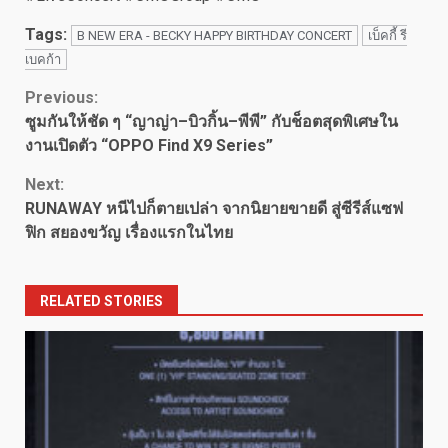
Tags:
B NEW ERA - BECKY HAPPY BIRTHDAY CONCERT
เบ็คกี้ รี
เบคก้า
Continue
Previous:
ซูมกันให้ชัด ๆ “ญาญ่า–บิวกิ้น–พีพี” กับช็อตสุดพิเศษใน
Reading
งานเปิดตัว “OPPO Find X9 Series”
Next:
RUNAWAY หนีไปก็ตายเปล่า จากนิยายขายดี สู่ซีรีส์แซฟ
ฟิก สยองขวัญ เรื่องแรกในไทย
RELATED STORIES