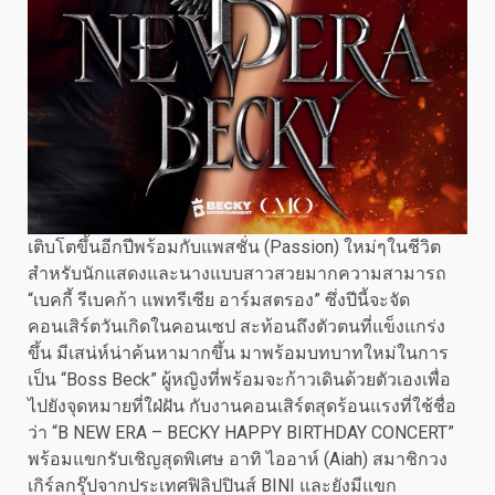
เติบโตขึ้นอีกปีพร้อมกับแพสชั่น (Passion) ใหม่ๆในชีวิต
สำหรับนักแสดงและนางแบบสาวสวยมากความสามารถ
“เบคกี้ รีเบคก้า แพทรีเซีย อาร์มสตรอง” ซึ่งปีนี้จะจัด
คอนเสิร์ตวันเกิดในคอนเซป สะท้อนถึงตัวตนที่แข็งแกร่ง
ขึ้น มีเสน่ห์น่าค้นหามากขึ้น มาพร้อมบทบาทใหม่ในการ
เป็น “Boss Beck” ผู้หญิงที่พร้อมจะก้าวเดินด้วยตัวเองเพื่อ
ไปยังจุดหมายที่ใฝ่ฝัน กับงานคอนเสิร์ตสุดร้อนแรงที่ใช้ชื่อ
ว่า “B NEW ERA – BECKY HAPPY BIRTHDAY CONCERT”
พร้อมแขกรับเชิญสุดพิเศษ อาทิ ไออาห์ (Aiah) สมาชิกวง
เกิร์ลกรุ๊ปจากประเทศฟิลิปปินส์ BINI และยังมีแขก