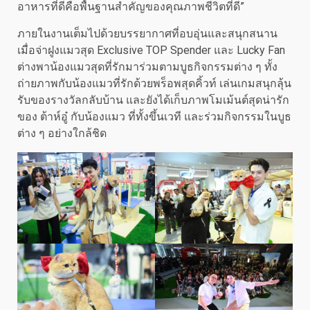
อาหารที่ดีคือพื้นฐานสำคัญของคุณภาพชีวิตที่ดี”
ภายในงานเต็มไปด้วยบรรยากาศที่อบอุ่นและสนุกสนาน
เมื่อจ่าฝูงแมวสุด Exclusive TOP Spender และ Lucky Fan
ต่างพาน้องแมวสุดที่รักมาร่วมตามบูธกิจกรรมต่าง ๆ ทั้ง
ถ่ายภาพกับน้องแมวที่รักด้วยพร็อพสุดคิ้วท์ เล่นเกมสนุกลุ้น
รับของรางวัลกลับบ้าน และยังได้เก็บภาพโมเม้นต์สุดน่ารัก
ของ ต้าห์อู๋ กับน้องแมว ที่ทั้งขึ้นเวที และร่วมกิจกรรมในบูธ
ต่าง ๆ อย่างใกล้ชิด