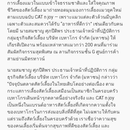
การเลี้ยงแมวในแบบเข้าใจธรรมชาติและใส่ใจคุณภาพ
ชีวิตของสัตว์เลี้ยง มาถ่ายทอดมุมมองการเลี้ยงแมวยุคใหม่
ตามแบบฉบับ CAT n joy — เพราะแมวแต่ละตัวล้วนมีบุคลิก
เฉพาะตัวและสมควรได้รับ “อาหารที่ดีกว่า” เช่นเดียวกับคน
โดยมี นายสมชาญ ศุภปีติพร ประธานเจ้าหน้าที่ปฏิบัติการ
กลุ่มธุรกิจสัตว์เลี้ยง บริษัท เบทาโกร จำกัด (มหาชน) ให้
เกียรติเปิดงาน พร้อมเหล่าทาสแมวกว่า 200 คนที่มาร่วม
สัมผัสกิจกรรมสุดพิเศษ ณ ลานกิจกรรมชั้น G ศูนย์การค้า
สามย่านมิตรทาวน์
นายสมชาญ ศุภปีติพร ประธานเจ้าหน้าที่ปฏิบัติการ กลุ่ม
ธุรกิจสัตว์เลี้ยง บริษัท เบทาโกร จำกัด (มหาชน) กล่าวว่า
“ปัจจุบันตลาดสัตว์เลี้ยงในไทยเติบโตอย่างต่อเนื่อง ตาม
กระแสการเลี้ยงสัตว์เลี้ยงเสมือนเป็นสมาชิกในครอบครัว
เบทาโกรเดินหน้ารุกตลาดนี้อย่างจริงจัง และ CAT n joy
เป็นหนึ่งในแบรนด์อาหารสัตว์เลี้ยงที่เกิดจากความตั้งใจ
ของเบทาโกรในการส่งมอบสิ่งที่ดีที่สุด ไม่เฉพาะให้กับคน
แต่รวมถึงสัตว์เลี้ยงในครอบครัวด้วย เราเชื่อว่าความสุข
ของคนเลี้ยงเริ่มต้นจากสุขภาพที่ดีของสัตว์เลี้ยง และ