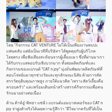
โดย “กิจกรรม CAT VENTURE ไม่ได้เป็นเพียงงานพบปะ
แฟนคลับ แต่ยังเป็นเวทีที่บริษัทฯ ได้พูดคุยกับผู้บริโภค
โดยตรง เพื่อฟังเสียงสะท้อนจากผู้เลี้ยงแมว ซึ่งที่ผ่านมาเรา
ได้รับกระแสตอบรับเชิงบวกมาก ทั้งต่อผลิตภัณฑ์และ
กิจกรรมของแบรนด์ “CAT n joy” มุ่งมั่นพัฒนาผลิตภัณฑ์ที่
ตอบโจทย์แมวทุกช่วงวัยและทุกลักษณะนิสัย ด้วยการคัด
สรรวัตถุดิบคุณภาพสูง ภายใต้แนวคิด “เพราะสัตว์เลี้ยงคือ
ครอบครัว” และพร้อมเดินหน้าสร้างสรรค์กิจกรรมเพื่อคน
รักแมวอย่างต่อเนื่อง
ด้าน ต้าห์อู๋-พิทยา แซ่ฉั่ว แบรนด์แอมบาสเดอร์ของ CAT n
joy จ่าฝูงตัวจริงได้เผยความรู้สึกว่า “ดีใจมากครับที่ได้เป็น