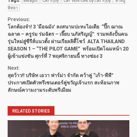
Tags:
Betagro
CAT n joy
CAT VENTURE by CAT n joy
ต้าห์อู๋
พิทยา
Continue
Previous:
โลกต้องจำ! 3 ‘มือฉมัง’ ลงสนามปะทะไอเดีย “ปิ๊ก ฌาณ
Reading
ฉลาด – ครูร่ม ร่มฉัตร – เจี๊ยบ นภัสริญญ์” รวมพลังปั้นคน
รุ่นใหม่สู่ซีรีส์แนวตั้ง ผ่านเรียลลิตี้โชว์ ALTA THAILAND
SEASON 1 – “THE PILOT GAME” พร้อมเปิดโฉมหน้า 20
ผู้เข้าแข่งขัน ศุกร์ที่ 7 พฤศจิกายนนี้ ทางช่อง 3
Next:
สุดว้าว!! บริษัท เอวา ฟาร์ม่า จำกัด คว้าคู่ “เก้า-พีพี”
ประกาศเปิดตัวพรีเซนเตอร์คู่ขวัญเจ้าแรก สะท้อนภาพ
ลักษณ์ความงามระดับพรีเมียม
RELATED STORIES