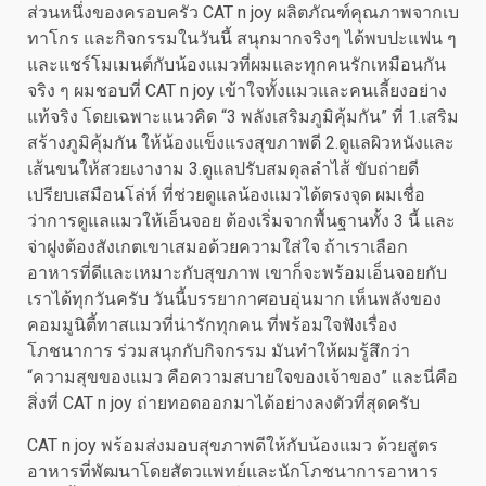
ส่วนหนึ่งของครอบครัว CAT n joy ผลิตภัณฑ์คุณภาพจากเบ
ทาโกร และกิจกรรมในวันนี้ สนุกมากจริงๆ ได้พบปะแฟน ๆ
และแชร์โมเมนต์กับน้องแมวที่ผมและทุกคนรักเหมือนกัน
จริง ๆ ผมชอบที่ CAT n joy เข้าใจทั้งแมวและคนเลี้ยงอย่าง
แท้จริง โดยเฉพาะแนวคิด “3 พลังเสริมภูมิคุ้มกัน” ที่ 1.เสริม
สร้างภูมิคุ้มกัน ให้น้องแข็งแรงสุขภาพดี 2.ดูแลผิวหนังและ
เส้นขนให้สวยเงางาม 3.ดูแลปรับสมดุลลำไส้ ขับถ่ายดี
เปรียบเสมือนโล่ห์ ที่ช่วยดูแลน้องแมวได้ตรงจุด ผมเชื่อ
ว่าการดูแลแมวให้เอ็นจอย ต้องเริ่มจากพื้นฐานทั้ง 3 นี้ และ
จ่าฝูงต้องสังเกตเขาเสมอด้วยความใส่ใจ ถ้าเราเลือก
อาหารที่ดีและเหมาะกับสุขภาพ เขาก็จะพร้อมเอ็นจอยกับ
เราได้ทุกวันครับ วันนี้บรรยากาศอบอุ่นมาก เห็นพลังของ
คอมมูนิตี้ทาสแมวที่น่ารักทุกคน ที่พร้อมใจฟังเรื่อง
โภชนาการ ร่วมสนุกกับกิจกรรม มันทำให้ผมรู้สึกว่า
“ความสุขของแมว คือความสบายใจของเจ้าของ” และนี่คือ
สิ่งที่ CAT n joy ถ่ายทอดออกมาได้อย่างลงตัวที่สุดครับ
CAT n joy พร้อมส่งมอบสุขภาพดีให้กับน้องแมว ด้วยสูตร
อาหารที่พัฒนาโดยสัตวแพทย์และนักโภชนาการอาหาร