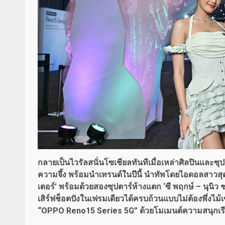
กลายเป็นไวรัลสนั่นโซเชียลทันทีเมื่อเหล่าศิลปินและ
ความจึ้ง พร้อมนำเทรนด์ในปีนี้ นำทัพโดยไอดอลสาวสุด
เตอร์’ พร้อมด้วยสองซุปตาร์ห้างแตก ‘ซี พฤกษ์ – นุนิว 
เสิร์ฟช็อตปังในเฟรมเดียวได้ครบถ้วนแบบไม่ต้องพึ่งไม้เซล
“OPPO Reno15 Series 5G” ด้วยโมเมนต์ความสนุกเรีย