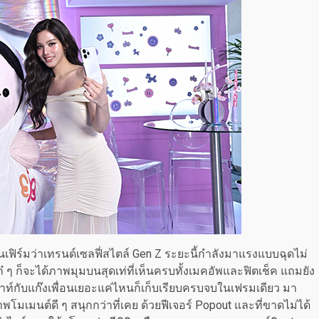
เฟิร์มว่าเทรนด์เซลฟี่สไตล์ Gen Z ระยะนี้กำลังมาแรงแบบฉุดไม่
ก๋ ๆ ก็จะได้ภาพมุมบนสุดเท่ที่เห็นครบทั้งเมคอัพและฟิตเช็ค แถมยัง
ท์กับแก๊งเพื่อนเยอะแค่ไหนก็เก็บเรียบครบจบในเฟรมเดียว มา
โมเมนต์ดี ๆ สนุกกว่าที่เคย ด้วยฟีเจอร์ Popout และที่ขาดไม่ได้