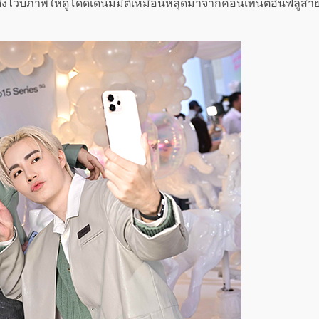
ยดึงไวบ์ภาพให้ดูโดดเด่นมีมิติเหมือนหลุดมาจากคอนเทนต์อินฟลูสา