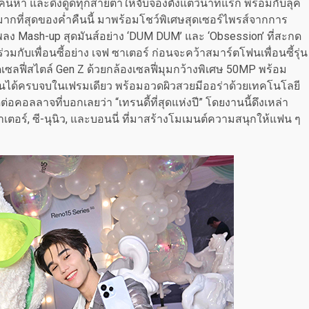
้นหา และดึงดูดทุกสายตาให้จับจ้องตั้งแต่วินาทีแรก พร้อมกับลุค
ึงมากที่สุดของค่ำคืนนี้ มาพร้อมโชว์พิเศษสุดเซอร์ไพรส์จากการ
ลง Mash-up สุดมันส์อย่าง ‘DUM DUM’ และ ‘Obsession’ ที่สะกด
มกับเพื่อนซี้อย่าง เจฟ ซาเตอร์ ก่อนจะคว้าสมาร์ตโฟนเพื่อนซี้รุ่น
เซลฟี่สไตล์ Gen Z ด้วยกล้องเซลฟี่มุมกว้างพิเศษ 50MP พร้อม
คนได้ครบจบในเฟรมเดียว พร้อมอวดผิวสวยมีออร่าด้วยเทคโนโลยี
ต่อคอลลาจที่บอกเลยว่า “เทรนดี้ที่สุดแห่งปี” โดยงานนี้ดึงเหล่า
ซาเตอร์, ซี-นุนิว, และบอนนี่ ที่มาสร้างโมเมนต์ความสนุกให้แฟน ๆ