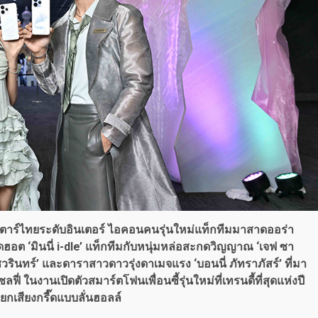
ซุปตาร์ไทยระดับอินเตอร์ ไอคอนคนรุ่นใหม่แท็กทีมมาสาดออร่า
ฮอต ‘มินนี่ i-dle’ แท็กทีมกับหนุ่มหล่อสะกดวิญญาณ ‘เจฟ ซา
ชวรินทร์’ และดาราสาวดาวรุ่งดาเมจแรง ‘บอนนี่ ภัทราภัสร์’ ที่มา
ฟี่ ในงานเปิดตัวสมาร์ตโฟนเพื่อนซี้รุ่นใหม่ที่เทรนดี้ที่สุดแห่งปี
กเสียงกรี๊ดแบบลั่นฮอลล์