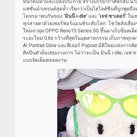
ที่น่าค้นหาและเปล่งประกาย สร้างบรรยากาศลึกลับ น่าค
แฟชั่นนำเทรนด์สุดล้ำ เรียกว่าเป็นไฮไลต์ซีนที่ถูกพูดถ
โคจรมาพบกันของ
‘มินนี่ i-dle’
และ
‘เจฟ ซาเตอร์’
ในเพ
ทุกสายตาด้วยเพอร์ฟอร์แมนซ์ระดับโลก โชว์พลังเสียงร่ว
ใหม่ล่าสุด OPPO Reno15 Series 5G ขึ้นมาเก็บช็อตเด็ด
ระยะใหม่ 0.6x กว้างที่สุดในอุตสาหกรรม เก็บภาพทุก
AI Portrait Glow และฟีเจอร์ Popout มิติใหม่แห่งการตัด
ศิลปินตัวท็อปของวงการ ไม่ว่าจะเป็น มินนี่ i-dle, เจฟ 
แบบจัดเต็มตลอดงาน