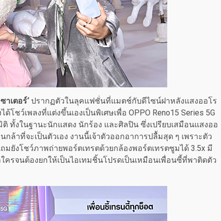
 ซาเตอร์‘
ปรากฏตัวในลุคแฟชั่นที่แมตช์กับดีไซน์ฝาหลังแสงออโร
ได้โชว์เพลงที่แต่งขึ้นเองเป็นพิเศษเพื่อ OPPO Reno15 Series 5G
ิ ทั้งในฐานะนักแสดง นักร้อง และศิลปิน ซึ่งเปรียบเสมือนแสงออ
ล้าที่จะเป็นตัวเอง งานนี้เจ้าตัวออกอาการปลื้มสุด ๆ เพราะตัว
ัง แถมยังโชว์ภาพถ่ายพอร์ตเทรตด้วยกล้องพอร์ตเทรตซูมได้ 3.5x มี
ำใครจนต้องยกให้เป็นไอเทมชิ้นโปรดเป็นเหมือนเพื่อนซี้ที่พาติดตัว