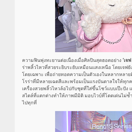
ความฟินพุ่งทะยานต่อเนื่องเมื่อศิลปินสุดฮอตอย่าง
‘เจฟ
ร่าพลิ้วไหวที่สวยระยิบระยับเหมือนแสงเหนือ โดยเจฟยัง
โดยเฉพาะ เพื่อถ่ายทอดความเป็นตัวเองในหลากหลายมิต
โรร่าที่มีหลายเฉดสีและพร้อมเป็นแรงบันดาลใจให้ทุกคนก
เครื่องสวยพลิ้วไหวล้อไปกับชุดที่ใส่ขึ้นโชว์แบบเป๊ะป
สไตล์ที่แตกต่างทำให้ภาพมีมิติ มอบไวบ์ที่โดดเด่นไม่ซ้
ไปทุกที่