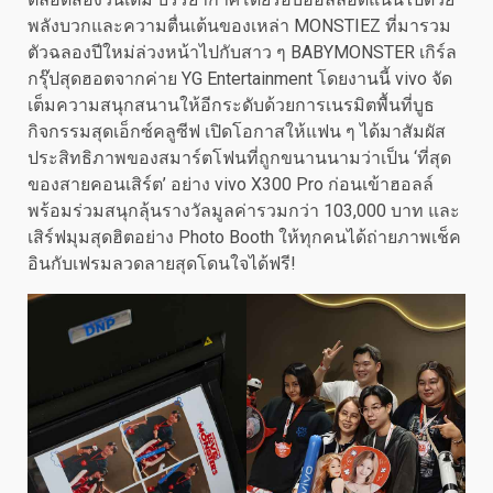
พลังบวกและความตื่นเต้นของเหล่า MONSTIEZ ที่มารวม
ตัวฉลองปีใหม่ล่วงหน้าไปกับสาว ๆ BABYMONSTER เกิร์ล
กรุ๊ปสุดฮอตจากค่าย YG Entertainment โดยงานนี้ vivo จัด
เต็มความสนุกสนานให้อีกระดับด้วยการเนรมิตพื้นที่บูธ
กิจกรรมสุดเอ็กซ์คลูซีฟ เปิดโอกาสให้แฟน ๆ ได้มาสัมผัส
ประสิทธิภาพของสมาร์ตโฟนที่ถูกขนานนามว่าเป็น ‘ที่สุด
ของสายคอนเสิร์ต’ อย่าง vivo X300 Pro ก่อนเข้าฮอลล์
พร้อมร่วมสนุกลุ้นรางวัลมูลค่ารวมกว่า 103,000 บาท และ
เสิร์ฟมุมสุดฮิตอย่าง Photo Booth ให้ทุกคนได้ถ่ายภาพเช็ค
อินกับเฟรมลวดลายสุดโดนใจได้ฟรี!