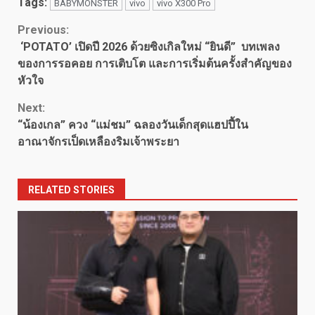
Tags:
BABYMONSTER
vivo
vivo X300 Pro
Continue
Previous:
‘POTATO’ เปิดปี 2026 ด้วยซิงเกิลใหม่ “ยินดี” บทเพลง
Reading
ของการรอคอย การเติบโต และการเริ่มต้นครั้งสำคัญของ
หัวใจ
Next:
“น้องเกล” ควง “แม่ชม” ฉลองวันเด็กสุดแฮปปี้ใน
อาณาจักรเป็ดเหลืองริมเจ้าพระยา
RELATED STORIES