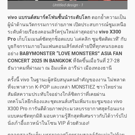
Untitled design - 1
vivo แบรนด์สมาร์ตโฟนชั้นนำระดับโลก
ตอกย้ำความเป็น
ผู้นำด้านนวัตกรรมการถ่ายภาพ เปิดประสบการณ์ซูมเหนือ
ระดับด้วยเรือธงคอนเสิร์ตรุ่นใหม่ล่าสุดอย่าง
vivo X300
Pro
เก็บโมเมนต์ชัดทุกช็อตแบบ ‘แค่คลิก ซูมชิดติดเวที’ กับ
บูธกิจกรรมภายในแฟนคอนเสิร์ตส่งท้ายปีที่ทุกคนรอคอย
อย่าง
BABYMONSTER “LOVE MONSTERS” ASIA FAN
CONCERT 2025 IN BANGKOK
ที่จัดขึ้นเมื่อวันที่ 27-28
ธันวาคมที่ผ่านมา ณ อิมแพ็ค อารีน่า เมืองทองธานี
ครั้งนี้ vivo ในฐานะผู้สนับสนุนคนสำคัญของงาน ไม่พลาด
ที่จะพาสาวก K-POP และเหล่า MONSTIEZ ชาวไทยร่วม
สัมผัสความประทับใจอย่างใกล้ชิดกว่าที่เคยผ่าน
เทคโนโลยีกล้องและชุดเลนส์เสริมเพิ่มระยะซูมของ vivo
X300 Pro การันตีด้วยภาพประมวลบรรยากาศสุดร้อนแรง
แบบคมชัดทุกมิติ มอบความรู้สึกสุดพิเศษราวกับได้วาร์ปไป
นั่งเก้าอี้แถวหน้าในโซน VIP ด้วยตัวเอง!
ตลอดสองวันเต็ม บรรยากาศโดยรอบฮอลล์อัดแน่นไปด้วย