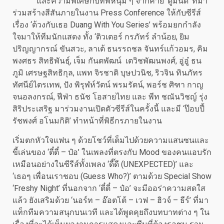
และความพิเศษกับทัพหนุ่ม ๆ จากค่าย ‘ดูมันดิ’ ที่มา
ร่วมสร้างสีสันภายในงาน Press Conference ให้กับซีรีส์
เรื่อง ‘ด้วงกับเธอ Duang With You Series’ พร้อมยกกำลัง
ใจมาให้ทีมนักแสดง ทั้ง ‘ติวเตอร์ กรภัทร์ ลำน้อย, ยิม
ปริญญากรณ์ ขันสวะ, ลาเต้ ธนรรถชล จันทร์เเก้วอมร, คิม
พงศธร สิทธิพันธุ์, เจ็ม กันตพัฒน์ เตวิชพัฒนพงศ์, อู่อู๋ ธน
ภูมิ เศรษฐสิทธิกุล, แพท จิรชาติ บุษปวนิช, ริวจิน ทินภัทร
ทัศนีย์ไตรเทพ, ปัง พิรุฬห์วัตน์ พรมรัตน์, พอร์ช ศิฑา กาญ
จนอลงกรณ์, ฟีฟ่า ธนัช โอสายไทย และ พีท ชณันวิชญ์ รุ่ง
สิริประเสริฐ มาร่วมงานเปิดตัวซีรีส์ในครั้งนี้ และมี ‘ป๊อบปี้
รัชพงศ์ อโนมกิติ’ ทำหน้าที่พิธีกรภายในงาน
เริ่มตกหัวใจแฟน ๆ ด้วยโชว์ที่เต็มไปด้วยความแสนซนและ
ขี้เล่นของ ‘ตี๋ตี๋ – ป๋อ’ ในเพลงที่ตรงกับ Mood ของคนแอบรัก
เหมือนอย่างในซีรีส์ทั้งเพลง ‘ดี๊ดี (UNEXPECTED)’ และ
‘เธอๆ เพื่อนเราชอบ (Guess Who?)’ ตามด้วย Special Show
‘Freshy Night’ ที่นอกจาก ‘ตี๋ตี๋ – ป๋อ’ จะมีออร่าความสดใส
แล้ว ยังเสริมด้วย ‘นอร์ท – อ๊อตโต้ – เวฟ – ฮิวจ์ – ธีร์’ ที่มา
แท็กทีมความสนุกบนเวที และได้พูดคุยถึงบทบาทต่าง ๆ ใน