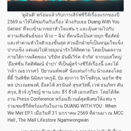
‘ดูมันดิ’ พร้อมแล้วกับการเสิร์ฟซีรีส์เรื่องแรกของปี
2569 มาให้ได้ชมกันกับเรื่อง ‘ด้วงกับเธอ Duang With You
Series’ ที่จะเข้ามาเขย่าหัวใจแฟน ๆ และลุ้นตามไปกับ
ความสัมพันธ์ของ ‘ด้วง – ฉิน’ ที่คนนึงเป็นสายบุก ซื่อสัตย์
และทำตามหัวใจตัวเองขั้นสุด ส่วนอีกฝ่ายก็เป็นหนุ่มใจแข็ง
ปากแข็ง แต่แฝงไปด้วยมุมน่ารักให้ติดตาม โดยเป็นผลงาน
ภายใต้การผลิตของ ‘บริษัท มันดีเวิร์ค จำกัด’ จากบอสใหญ่
‘อ๊อฟชั่น กิตติพัฒน์ จำปา’ ที่เป็นผู้สร้างซีรีส์เรื่องนี้ และได้
‘กล้า ณธวรรศว์ ปิยานนท์พงศ์’ นั่งแท่นกำกับ นำแสดงโดย
ตี๋ตี๋ วันพิชิต นิมิตภาคภูมิ, ป๋อ ศุภการ จิรโชติกุล, นอร์ท ชัช
พล ประณตพงศ์, อ๊อตโต้ สรนันท์ สุขสวัสดิ์, เวฟ ธนภัทร ตัน
สกุล, ฮิวจ์ ภูวิชญ์ ชาน และ ธีร์ ธีรติ เอกเสถียร โดยได้จัด
งาน Press Conference พร้อมอีเวนต์สุดพิเศษให้แฟน ๆ
ร่วมชมซีรีส์พร้อมกันในงาน DUANG WITH YOU : When
We Met EP.1 เมื่อวันที่ 31 มกราคม 2569 ที่ผ่านมา ณ MCC
Hall , The Mall Lifestore Ngamwongwan