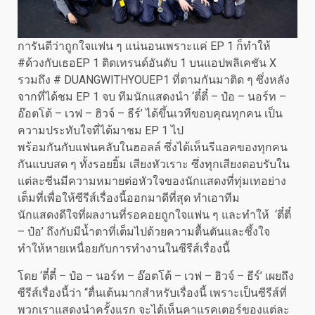
การันตีว่าถูกใจแฟน ๆ แน่นอนเพราะแค่ EP 1 ก็ทำให้
#ด้วงกับเธอEP 1 ติดเทรนด์อันดับ 1 บนแอปพลิเคชัน X
รวมถึง # DUANGWITHYOUEP1 ที่ตามกันมาติด ๆ ซึ่งหลัง
จากที่ได้ชม EP 1 จบ ทีมนักแสดงนำ ‘ตี๋ตี๋ – ป๋อ – นอร์ท –
อ๊อตโต้ – เวฟ – ฮิวจ์ – ธีร์’ ได้ขึ้นเวทีขอบคุณทุกคน เป็น
ความประทับใจที่ได้มาชม EP 1 ไป
พร้อมกันกับแฟนคลับในฮอลล์ ซึ่งได้เห็นรีแอคของทุกคน
กันแบบสด ๆ ทั้งรอยยิ้ม เสียงหัวเราะ ซึ่งทุกเสียงตอบรับใน
แต่ละซีนมีความหมายต่อหัวใจของนักแสดงที่ทุ่มเทอย่าง
เต็มที่เพื่อให้ซีรีส์เรื่องนี้ออกมาดีที่สุด ทำเอาทีม
นักแสดงดีใจที่ผลงานที่รอคอยถูกใจแฟน ๆ และทำให้ ‘ตี๋ตี๋
– ป๋อ’ ถึงกับมีน้ำตาที่เต็มไปด้วยความตื้นตันและซึ้งใจ
ทำให้หายเหนื่อยกับการทำงานในซีรีส์เรื่องนี้
โดย ‘ตี๋ตี๋ – ป๋อ – นอร์ท – อ๊อตโต้ – เวฟ – ฮิวจ์ – ธีร์’ เผยถึง
ซีรีส์เรื่องนี้ว่า “ตื่นเต้นมากสำหรับเรื่องนี้ เพราะเป็นซีรีส์ที่
พวกเราแสดงนำครั้งแรก จะได้เห็นคาแรคเตอร์ของแต่ละ