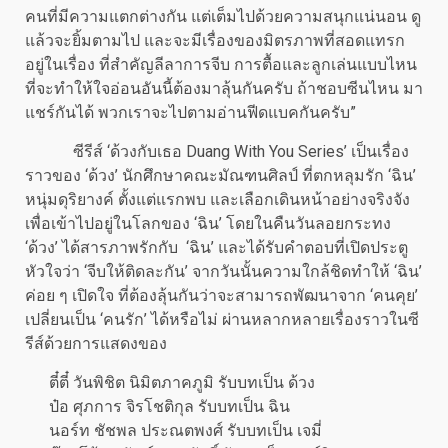
คนที่มีความแตกต่างกัน แต่เต็มไปด้วยความสนุกแน่นอน ดู
แล้วจะยิ้มตามไป และจะมีเรื่องของมิตรภาพที่สอดแทรก
อยู่ในเรื่อง ที่สำคัญลีลาการจีบ การตื้อและลูกเล่นแบบไหน
ที่จะทำให้ใจอ่อนอันนี้ต้องมาลุ้นกันครับ ถ้าชอบซีนไหน มา
แชร์กันได้ พวกเราจะไปตามอ่านฟีดแบคกันครับ”
ซีรีส์ ‘ด้วงกับเธอ Duang With You Series’ เป็นเรื่อง
ราวของ ‘ด้วง’ นักศึกษาคณะมัณฑนศิลป์ ที่ตกหลุมรัก ‘ฉิน’
หนุ่มดุริยางค์ ตั้งแต่แรกพบ และเลือกเดินหน้าอย่างจริงจัง
เพื่อเข้าไปอยู่ในโลกของ ‘ฉิน’ โดยในคืนวันลอยกระทง
‘ด้วง’ ได้สารภาพรักกับ ‘ฉิน’ และได้รับคำตอบที่เปิดประตู
หัวใจว่า ‘จีบให้ติดละกัน’ จากวันนั้นความใกล้ชิดทำให้ ‘ฉิน’
ค่อย ๆ เปิดใจ ที่ต้องลุ้นกันว่าจะสามารถพัฒนาจาก ‘คนคุย’
เปลี่ยนเป็น ‘คนรัก’ ได้หรือไม่ ผ่านหลากหลายเรื่องราวในซี
รีส์ด้วยการแสดงของ
ตี๋ตี๋ วันพิชิต นิมิตภาคภูมิ รับบทเป็น ด้วง
ป๋อ ศุภการ จิรโชติกุล รับบทเป็น ฉิน
นอร์ท ชัชพล ประณตพงศ์ รับบทเป็น เจมี่