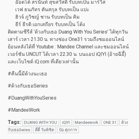
อ๊อตโต้ สรนันท์ สุขสวัสดิ์ รับบทเป็น มาร์วิส
เวฟ ธนภัทร ตันสกุล รับบทเป็น แปะ
ฮิวจ์ ภูวิชญ์ ชาน รับบทเป็น คิม
ธีร์ ธีรติ เอกเสถียร รับบทเป็น โต้ง
ติดตามซีรีส์ ‘ด้วงกับเธอ Duang With You Series’ ได้ทุกวัน
เสาร์ เวลา 21.30 น. ทางช่อง One31 รวมถึงชมออนไลน์
ย้อนหลังได้ที่ Youtube : Mandee Channel และชมออนไลน์
เวอร์ชัน UNCUT ได้เวลา 22.30 น. บนแอป iQIYI (อ้ายฉีอี้)
และเว็บไซต์ iQ.com ที่เดียวเท่านั้น
#คืนนี้มีด้วงนะเธอ
#ด้วงกับเธอSeries
#DuangWithYouSeries
#MandeeWork
Tags:
DUANG WITH YOU
iQIYI
Mandeework
ONE 31
ด้วง
กับเธอSeries
ตี๋ตี๋ วันพิชิต
ป๋อ ศุภการ