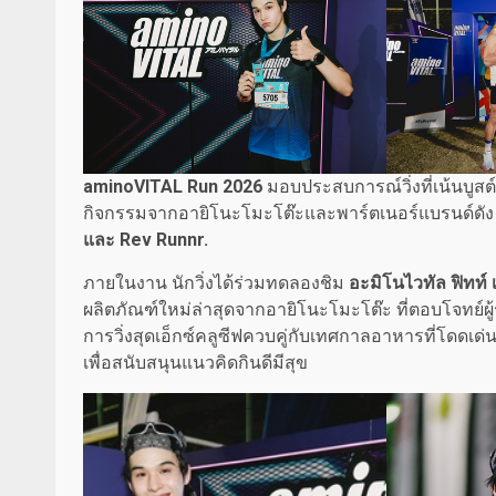
aminoVITAL Run 2026
มอบประสบการณ์วิ่งที่เน้นบู
กิจกรรมจากอายิโนะโมะโต๊ะและพาร์ตเนอร์แบรนด์ดัง
และ Rev Runnr.
ภายในงาน นักวิ่งได้ร่วมทดลองชิม
อะมิโนไวทัล ฟิทท์ เ
ผลิตภัณฑ์ใหม่ล่าสุดจากอายิโนะโมะโต๊ะ ที่ตอบโจทย์
การวิ่งสุดเอ็กซ์คลูซีฟควบคู่กับเทศกาลอาหารที่โดด
เพื่อสนับสนุนแนวคิดกินดีมีสุข