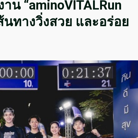
าพ งาน “aminoVITALRun
ส้นทางวิ่งสวย และอร่อย