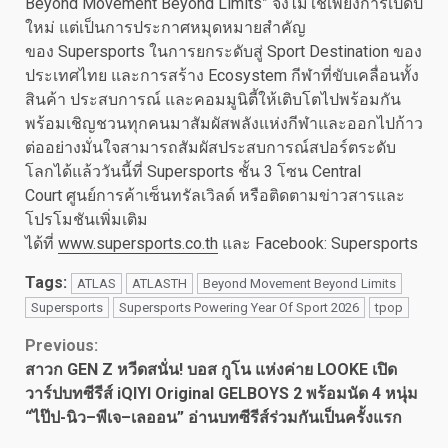
Beyond Movement Beyond Limits” จึงไม่ใช่เพียงการเปิดปี
ใหม่ แต่เป็นการประกาศหมุดหมายสำคัญ
ของ Supersports ในการยกระดับสู่ Sport Destination ของ
ประเทศไทย และการสร้าง Ecosystem กีฬาที่ขับเคลื่อนทั้ง
สินค้า ประสบการณ์ และคอมมูนิตี้ให้เติบโตไปพร้อมกัน
พร้อมเชิญชวนทุกคนมาสัมผัสพลังแห่งกีฬาและออกไปก้าว
ต่ออย่างมั่นใจสามารถสัมผัสประสบการณ์สปอร์ตระดับ
โลกได้แล้ววันนี้ที่ Supersports ชั้น 3 โซน Central
Court ศูนย์การค้าเซ็นทรัลเวิลด์ หรือติดตามข่าวสารและ
โปรโมชันเพิ่มเติม
ได้ที่
www.supersports.co.th
และ Facebook: Supersports
Tags:
ATLAS
ATLASTH
Beyond Movement Beyond Limits
Supersports
Supersports Powering Year Of Sport 2026
tpop
Continue
Previous:
สาวก GEN Z หวีดสนั่น! บอส กูโน แห่งค่าย LOOKE เปิด
Reading
วาร์ปบทซีรีส์ iQIYI Original GELBOYS 2 พร้อมนัด 4 หนุ่ม
“ไป๊ป-นิว–พีเจ–เลออน” อ่านบทซีรีส์ร่วมกันเป็นครั้งแรก