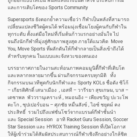
ถูกออกแบบให้เป็น พื้นที่แห่งแรงบันดาลใจ ประสบการณ์
และการเติบโตของ Sports Community
Supersports ยังตอกย้ำความเชื่อว่า กีฬาเป็นพลังที่สามารถ
เปลี่ยนแปลงชีวิตผู้คนได้ พร้อมมุ่งเชื่อมโยงผู้คนกับกีฬาใน
ทุกระดับ ตั้งแต่มือใหม่ที่เริ่มต้นก้าวแรกอย่างมั่นใจ ไป
จนถึงนักกีฬาที่มุ่งสู่ศักยภาพสูงสุด ภายใต้แนวคิด Move
You, Move Sports ที่ผลักดันให้กีฬากลายเป็นสิ่งเข้าถึงได้
สำหรับทุกคน ในแบบและจังหวะของตนเอง
บรรยากาศภายในงานสะท้อนภาพคอมมูนิตี้กีฬาที่เติบโต
และหลากหลายมากขึ้น ผ่านกิจกรรมครบทุกมิติ ทั้ง
กิจกรรมบนเวทีพูดกับนักกีฬาและ Sporty KOLs ชื่อดัง ซิโก้
– เกียรติศักดิ์ เสนาเมือง , เอสที – วารีรยา สุขเกษม, บาส –
เดชาพล พัววรานุเคราะห์ , หมอนอิง – เพียงขวัญ ปะวะโพ
ตะโก , ซุปเปอร์บอน – ศุภชัย หมื่นสังข์ , ไอซ์ ชยุตม์ คง
ประสิทธิ์ รวมไปถึงแฟชั่นโชว์จากแบรนด์กีฬาชั้นนำ
และ Special Session อาทิ Racket Guru Session, Soccer
Star Session และ HYROX Training Session ที่เปิดโอกาส
ให้ผู้เข้าร่วมได้สัมผัสประสบการณ์กีฬาเชิงลึกอย่างใกล้ชิด