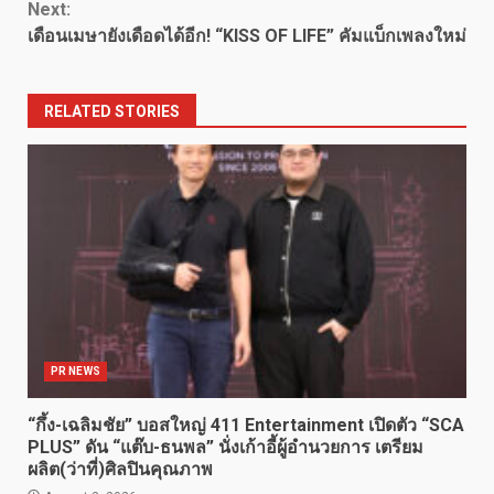
Next:
เดือนเมษายังเดือดได้อีก! “KISS OF LIFE” คัมแบ็กเพลงใหม่
RELATED STORIES
PR NEWS
“กึ้ง-เฉลิมชัย” บอสใหญ่ 411 Entertainment เปิดตัว “SCA
PLUS” ดัน “แต๊บ-ธนพล” นั่งเก้าอี้ผู้อำนวยการ เตรียม
ผลิต(ว่าที่)ศิลปินคุณภาพ