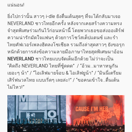
แน่นอน!
ยิ่งไปกว่านั้น สาวๆ i-dle ยังตื่นเต้นสุดๆ ที่จะได้กลับมาเจอ
NEVERLAND ชาวไทยอีกครั้ง หลังจากเคยสร้างความทรง
จำสุดพิเศษร่วมกันไว้ก่อนหน้านี้ โดยพวกเธอขอส่งออเดิร์ฟ
ความน่ารักมัดใจแฟนๆ ด้วยการโชว์สเต็ปแดนซ์ และรำ
ไทยคัฟเวอร์เพลงฮิตลงโซเชียล รวมถึงล่าสุดสาวๆ ยังขอรุก
หนักด้วยการส่งข้อความลายมือภาษาไทยสุดพิเศษมาอ้อน
NEVERLAND
ชาวไทยแบบจัดเต็มอีกด้วย ไม่ว่าจะเป็น
“คิดถึง NEVERLAND ไทยที่ซู้ดดด” / “อ้วม…มาหาหนูกัน
เยอะๆ น้า” / “ไอเลิฟมายจ็อบ & ไอเลิฟยูน้า” / “มินนี่เตรียม
เสิร์ฟนวลไทย แบบเริ่ดๆ เลยล่ะ!” / “ขอคนเข้าใจ…ตื่นเต้น
ไม่ไหว!”