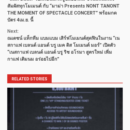
Reading
สัมผัสทุกโมเมนต์ กับ “มาม่า Presents NONT TANONT
THE MOMENT OF SPECTACLE CONCERT” พร้อมกด
บัตร 4เม.ย. นี้
Next:
ณเดชน์ แท็กทีม แบมแบม เสิร์ฟโมเมนต์สุดฟินในงาน “เน
สกาแฟ เบลนด์ แอนด์ บรู เมค ดิส โมเมนต์ มอร์” เปิดตัว
“เนสกาแฟ เบลนด์ แอนด์ บรู ริช อโรมา สูตรใหม่ เพิ่ม
กาแฟ เติมนม อร่อยไปอีก”
RELATED STORIES