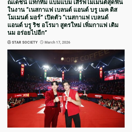
ณเดชน์ แท็กทีม แบมแบม เสิร์ฟโมเมนต์สุดฟิน
ในงาน “เนสกาแฟ เบลนด์ แอนด์ บรู เมค ดิส
โมเมนต์ มอร์” เปิดตัว “เนสกาแฟ เบลนด์
แอนด์ บรู ริช อโรมา สูตรใหม่ เพิ่มกาแฟ เติม
นม อร่อยไปอีก”
STAR SOCIETY
March 17, 2026