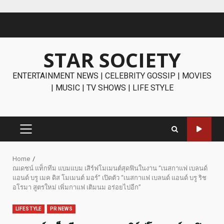
Skip
to
content
STAR SOCIETY
ENTERTAINMENT NEWS | CELEBRITY GOSSIP | MOVIES
| MUSIC | TV SHOWS | LIFE STYLE
PRIMARY
MENU
Home
ณเดชน์ แท็กทีม แบมแบม เสิร์ฟโมเมนต์สุดฟินในงาน “เนสกาแฟ เบลนด์
แอนด์ บรู เมค ดิส โมเมนต์ มอร์” เปิดตัว “เนสกาแฟ เบลนด์ แอนด์ บรู ริช
อโรมา สูตรใหม่ เพิ่มกาแฟ เติมนม อร่อยไปอีก”
LIFESTYLE
PR NEWS