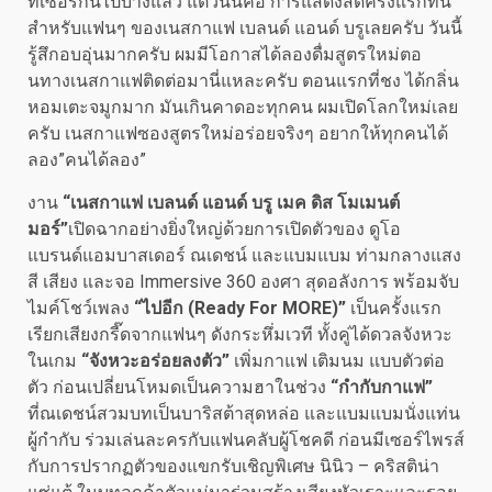
ทีเซอร์กันไปบ้างแล้ว แต่วันนี้คือ การแสดงสดครั้งแรกที่นี่
สำหรับแฟนๆ ของเนสกาแฟ เบลนด์ แอนด์ บรูเลยครับ วันนี้
รู้สึกอบอุ่นมากครับ ผมมีโอกาสได้ลองดื่มสูตรใหม่ตอ
นทางเนสกาแฟติดต่อมานี่แหละครับ ตอนแรกที่ชง ได้กลิ่น
หอมเตะจมูกมาก มันเกินคาดอะทุกคน ผมเปิดโลกใหม่เลย
ครับ เนสกาแฟซองสูตรใหม่อร่อยจริงๆ อยากให้ทุกคนได้
ลอง”คนได้ลอง”
งาน
“
เนสกาแฟ เบลนด์ แอนด์ บรู เมค ดิส โมเมนต์
มอร์”
เปิดฉากอย่างยิ่งใหญ่ด้วยการเปิดตัวของ ดูโอ
แบรนด์แอมบาสเดอร์ ณเดชน์ และแบมแบม ท่ามกลางแสง
สี เสียง และจอ Immersive 360 องศา สุดอลังการ พร้อมจับ
ไมค์โชว์เพลง
“ไปอีก (
Ready For MORE)”
เป็นครั้งแรก
เรียกเสียงกรี๊ดจากแฟนๆ ดังกระหึ่มเวที ทั้งคู่ได้ดวลจังหวะ
ในเกม
“จังหวะอร่อยลงตัว”
เพิ่มกาแฟ เติมนม แบบตัวต่อ
ตัว ก่อนเปลี่ยนโหมดเป็นความฮาในช่วง
“กำกับกาแฟ”
ที่ณเดชน์สวมบทเป็นบาริสต้าสุดหล่อ และแบมแบมนั่งแท่น
ผู้กำกับ ร่วมเล่นละครกับแฟนคลับผู้โชคดี ก่อนมีเซอร์ไพรส์
กับการปรากฏตัวของแขกรับเชิญพิเศษ นินิว – คริสติน่า