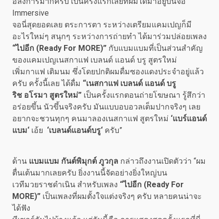
อลังการมากครับ เป็นครั้งแรกเลยที่ผมได้มาอยู่บนจอ
Immersive
จอนี่สุดยอดเลย ตระการตา ระหว่างเตรียมแคมเปญก็มี
อะไรใหม่ๆ สนุกๆ ระหว่างการถ่ายทำ ได้มาร่วมปล่อยเพลง
“ไปอีก
(Ready For MORE)
”
กับแบมแบมที่เป็นส่วนสำคัญ
ของแคมเปญเนสกาแฟ เบลนด์ แอนด์ บรู สูตรใหม่
เพิ่มกาแฟ เติมนม ซึ่งโดยปกติผมดื่มซองแดงประจำอยู่แล้ว
ครับ ครั้งนี้เลย ได้ดื่ม
“เนสกาแฟ เบลนด์ แอนด์ บรู
ริช อโรมา สูตร
ใหม่”
เป็นครั้งแรกตอนถ่ายโฆษณา รู้สึกว่า
อร่อยขึ้น นัวขึ้นจริงครับ มันแบบอบอวลเต็มปากจริงๆ เลย
อยากจะชวนทุกๆ คนมาลองเนสกาแฟ สูตรใหม่
‘
แบร์แอนด์
แบม
‘
เอ้ย
‘
เบลนด์แอนด์บรู
‘
ครับ”
ด้าน
แบมแบม กันต์พิมุกต์ ภูวกุล
กล่าวถึงงานเปิดตัวว่า “ผม
ตื่นเต้นมากเลยครับ ยิ่งงานนี้จัดอย่างยิ่งใหญ่บน
เวทีมวยราชดำเนิน สำหรับเพลง
“ไปอีก
(
Ready For
MORE)
”
เป็นเพลงที่ผมตั้งใจแต่งจริงๆ ครับ หลายคนน่าจะ
ได้ฟัง