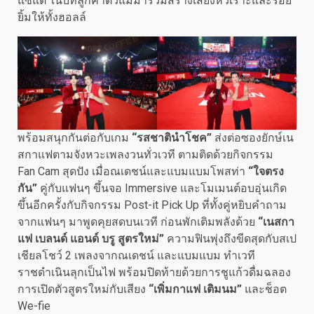
แซ่แต้ ในบทลูกค้าตัวแม่มาร่วมสร้างเสียงหัวเราะและรอย
ยิ้มให้ทั้งฮอลล์
พร้อมสนุกกันต่อกับเกม
“รสชาตินำโชค”
ส่งต่อซองยักษ์เน
สกาแฟตามจังหวะเพลงวนทั่วเวที ตามติดด้วยกิจกรรม
Fan Cam สุดปัง เมื่อณเดชน์และแบมแบมโพสท่า
“ใจตรง
กัน”
คู่กับแฟนๆ ขึ้นจอ Immersive และโมเมนต์อบอุ่นเกิด
ขึ้นอีกครั้งกับกิจกรรม Post-it Pick Up ที่ทั้งคู่หยิบคำถาม
จากแฟนๆ มาพูดคุยสดบนเวที ก่อนพักเติมพลังด้วย
“เนสกา
แฟ เบลนด์ แอนด์ บรู สูตรใหม่”
ความฟินพุ่งถึงขีดสุดกับสเป
เชียลโชว์ 2 เพลงจากณเดชน์ และแบมแบม ทำเวที
ราชดำเนินลุกเป็นไฟ พร้อมปิดท้ายด้วยการชูแก้วดื่มฉลอง
การเปิดตัวสูตรใหม่กับเสียง
“เพิ่มกาแฟ เติมนม”
และช็อต
We-fie