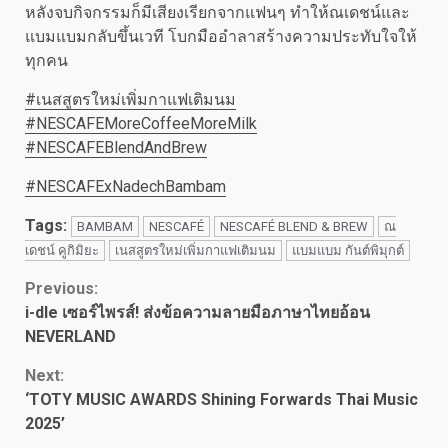
หลังจบกิจกรรมก็มีเสียงเรียกจากแฟนๆ ทำให้ณเดชน์และ
แบมแบมกลับขึ้นเวที โบกมืออำลาสร้างความประทับใจให้
ทุกคน
#เนสสูตรใหม่เพิ่มกาแฟเติมนม
#NESCAFEMoreCoffeeMoreMilk
#NESCAFEBlendAndBrew
#NESCAFExNadechBambam
Tags:
BAMBAM
NESCAFÉ
NESCAFÉ BLEND & BREW
ณ
เดชน์ คูกิมิยะ
เนสสูตรใหม่เพิ่มกาแฟเติมนม
แบมแบม กันต์พิมุกต์
Continue
Previous:
i-dle เซอร์ไพรส์! ส่งข้อความลายมือภาษาไทยอ้อน
Reading
NEVERLAND
Next:
‘TOTY MUSIC AWARDS Shining Forwards Thai Music
2025’