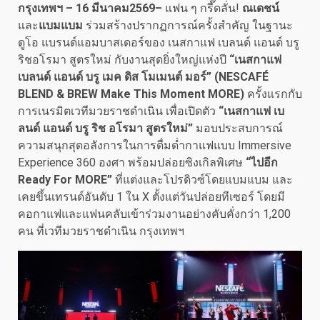
กรุงเทพฯ –
16 มีนาคม
256
9
–
แฟน ๆ กรี๊ดลั่น!
ณเดชน์
และ
แบมแบม
ร่วมสร้างปรากฏการณ์ครั้งสำคัญ ในฐานะ
ดูโอ แบรนด์แอมบาสเดอร์ของ เนสกาแฟ เบลนด์ แอนด์ บรู
ริชอโรมา สูตรใหม่ กับงานสุดยิ่งใหญ่แห่งปี
“เนสกาแฟ
เบลนด์ แอนด์ บรู เมค ดิส โมเมนต์ มอร์” (
NESCAFÉ
BLEND & BREW Make This Moment MORE)
ครั้งแรกกับ
การเนรมิตเวทีมวยราชดำเนิน เพื่อเปิดตัว
“เนสกาแฟ เบ
ลนด์ แอนด์ บรู ริช อโรมา สูตรใหม่”
มอบประสบการณ์
ความสนุกสุดอลังการในการดื่มด่ำกาแฟแบบ Immersive
Experience 360 องศา พร้อมปล่อยซิงเกิลพิเศษ
“ไปอีก
Ready For MORE”
ที่แต่งและโปรดิวซ์โดยแบมแบม และ
เคยขึ้นเทรนด์อันดับ 1 ใน X ตั้งแต่วันปล่อยทีเซอร์ โดยมี
คอกาแฟและแฟนคลับเข้าร่วมงานอย่างคับคั่งกว่า 1,200
คน ที่เวทีมวยราชดำเนิน กรุงเทพฯ