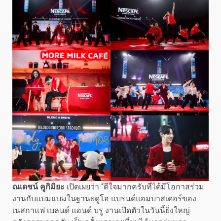
ณเดชน์ คูกิมิยะ
เปิดเผยว่า “ดีใจมากครับที่ได้มีโอกาสร่วม
งานกับแบมแบมในฐานะดูโอ แบรนด์แอมบาสเดอร์ของ
เนสกาแฟ เบลนด์ แอนด์ บรู งานเปิดตัวในวันนี้ยิ่งใหญ่