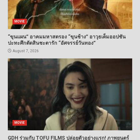
MOVIE
“ขุนแผน” อาคมมหาสตรอง “ขุนช้าง” อาวุธเต็มออปชัน
ปะทะศึกตัดสินชะตารัก “อัศจรรย์วันทอง”
August 7, 2026
MOVIE
GDH ร่วมกับ TOFU FILMS ปล่อยตัวอย่างแรก! ภาพยนตร์