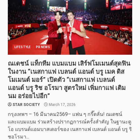
LIFESTYLE
PR NEWS
ณเดชน์ แท็กทีม แบมแบม เสิร์ฟโมเมนต์สุดฟิน
ในงาน “เนสกาแฟ เบลนด์ แอนด์ บรู เมค ดิส
โมเมนต์ มอร์” เปิดตัว “เนสกาแฟ เบลนด์
แอนด์ บรู ริช อโรมา สูตรใหม่ เพิ่มกาแฟ เติม
นม อร่อยไปอีก”
STAR SOCIETY
March 17, 2026
กรุงเทพฯ – 16 มีนาคม2569– แฟน ๆ กรี๊ดลั่น! ณเดชน์
และแบมแบม ร่วมสร้างปรากฏการณ์ครั้งสำคัญ ในฐานะดู
โอ แบรนด์แอมบาสเดอร์ของ เนสกาแฟ เบลนด์ แอนด์ บรู ริ
ชอโรมา...