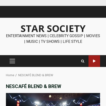
Skip
to
content
STAR SOCIETY
ENTERTAINMENT NEWS | CELEBRITY GOSSIP | MOVIES
| MUSIC | TV SHOWS | LIFE STYLE
PRIMARY
MENU
Home
NESCAFÉ BLEND & BREW
NESCAFÉ BLEND & BREW