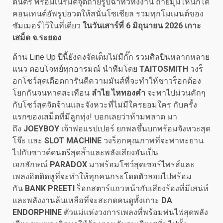
ดนตรี พร้อมเนรมิตจุดถ่ายรูปฉ่ำทั่วทั้งงาน ถ่ายมุมไหนก็ได้
คอนเทนต์อัพรูปอวดให้สนั่นโซเชียล รวมทุกโมเมนต์ของ
ซัมเมอร์ไว้ในที่เดียว
ในวันเสาร์ที่ 6 มิถุนายน 2026 เกาะ
เสม็ด จ.ระยอง
ด้าน Line Up ปีนี้ยังคงจัดเต็มไม่มีกั๊ก รวมศิลปินหลากหลาย
แนว ตอบโจทย์ทุกอารมณ์ นำทีมโดย
TAITOSMITH
วงร็
อกโชว์สุดเดือดการันตีความมันส์ที่จะทำให้ชาวร็อกต้อง
โยกกันจนหาดสะเทือน
ลำไย ไหทองคำ
จะพาไปม่วนคักๆ
กับโชว์สุดจัดจ้านและจังหวะที่ไม่มีใครยอมใคร กับครั้ง
แรกของเสม็ดที่มีลูกทุ่ง! บอกเลยว่าห้ามพลาด มา
ถึง
JOEYBOY
เจ้าพ่อแรปเปอร์ ยกพลขึ้นบกพร้อมจังหวะสุด
โจ๊ะ และ
SLOT MACHINE
วงร็อกคุณภาพที่จะพาทะยาน
ไปกับซาวด์ดนตรีสุดล้ำและพลังเสียงอันเป็น
เอกลักษณ์
PARADOX
มาพร้อมโชว์สุดเซอร์ไพรส์และ
เพลงฮิตติดหูที่จะทำให้ทุกคนกระโดดตัวลอยไปพร้อม
กัน
BANK PREETI
ร็อกสตาร์แถวหน้ากับเสียงร้องที่มีเสน่ห์
และพลังงานล้นเหลือที่จะสะกดคนดูทั้งเกาะ
DA
ENDORPHINE
ตัวแม่แห่งวงการเพลงที่พร้อมพ่นไฟสุดพลัง