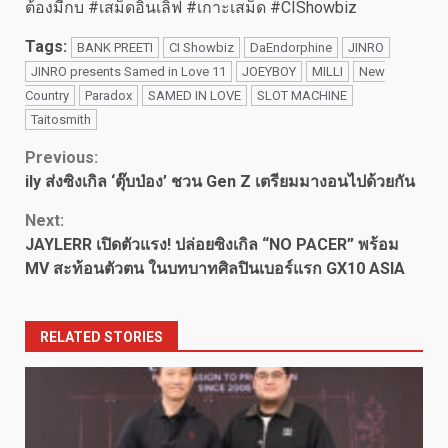
ต้องมีกบ #เสม็ดอินเลิฟ #เกาะเสม็ด #CIShowbiz
Tags:
BANK PREETI
CI Showbiz
DaEndorphine
JINRO
JINRO presents Samed in Love 11
JOEYBOY
MILLI
New
Country
Paradox
SAMED IN LOVE
SLOT MACHINE
Taitosmith
Continue
Previous:
ily ส่งซิงเกิล ‘ตุ๊บป่อง’ ชวน Gen Z เตรียมมางอนไปด้วยกัน
Reading
Next:
JAYLERR เปิดตัวแรง! ปล่อยซิงเกิล “NO PACER” พร้อม
MV สะท้อนตัวตน ในบทบาทศิลปินเบอร์แรก GX10 ASIA
RELATED STORIES