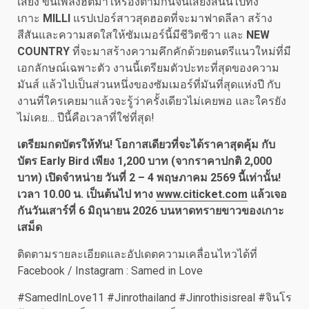
เสียง ขนเพลงฮิตมาให้ร้องตามกันจนเสียงสนั่นไปทั้ง
เกาะ
MILLI
แรปเปอร์สาวสุดฮอตที่จะมาฟาดลีลา สร้าง
สีสันและความสดใสให้ซัมเมอร์นี้มีชีวิตชีวา และ
NEW
COUNTRY
ที่จะมาสร้างความคึกคักด้วยดนตรีแนวใหม่ที่มี
เอกลักษณ์เฉพาะตัว งานนี้เตรียมตัวปะทะที่สุดของความ
มันส์ แล้วไปเป็นส่วนหนึ่งของซัมเมอร์ที่มันที่สุดแห่งปี กับ
งานที่ใครเคยมาแล้วจะรู้ว่าครั้งเดียวไม่เคยพอ และใครยัง
ไม่เคย… ปีนี้คือเวลาที่ใช่ที่สุด!
เตรียมกดบัตรให้ทัน! โอกาสเดียวที่จะได้ราคาสุดคุ้ม กับ
บัตร Early Bird เพียง 1,200 บาท (จากราคาปกติ 2,000
บาท) เปิดจำหน่าย วันที่ 2 – 4 พฤษภาคม 2569 นี้เท่านั้น!
เวลา 10.00 น. เป็นต้นไป ทาง
www.citicket.com
แล้วเจอ
กันวันเสาร์ที่ 6 มิถุนายน 2026 บนหาดทรายขาวของเกาะ
เสม็ด
ติดตามรายละเอียดและอัปเดตความเคลื่อนไหวได้ที่
Facebook / Instagram : Samed in Love
#SamedInLove11 #Jinrothailand #Jinrothisisreal #จินโร