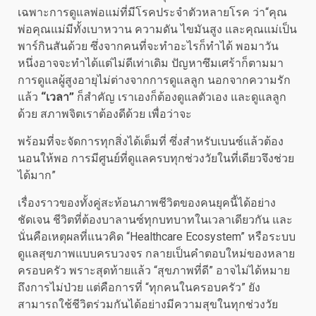
เฉพาะการดูแลพ่อแม่ที่มีโรคประจำตัวหลายโรค ว่า“คุณ
พ่อคุณแม่มีทั้งเบาหวาน ความดัน ไขมันสูง และคุณแม่เป็น
พาร์กินสันด้วย ซึ่งจากคนที่จะทำอะไรก็ทำได้ พอมาวัน
หนึ่งอาจจะทำได้แต่ไม่ดีเท่าเดิม ปัญหาซึมเศร้าก็ตามมา
การดูแลผู้สูงอายุไม่ต่างจากการดูแลลูก นอกจากความรัก
แล้ว
“เวลา”
ก็สำคัญ เราเองก็ต้องดูแลตัวเอง และดูแลลูก
ด้วย สภาพจิตเราต้องดีด้วย เพื่อว่าจะ
พร้อมที่จะจัดการทุกสิ่งได้เต็มที่ ซึ่งสำหรับเบนซ์แล้วต้อง
นอนให้พอ การมีศูนย์ที่ดูแลครบทุกช่วงวัยในที่เดียวจึงช่วย
ได้มาก”
เรื่องราวของทั้งคู่สะท้อนภาพชีวิตของคนยุคนี้ได้อย่าง
ชัดเจน ชีวิตที่ต้องบาลานซ์ทุกบทบาทในเวลาเดียวกัน และ
นั่นคือเหตุผลที่แนวคิด “Healthcare Ecosystem” หรือระบบ
ดูแลสุขภาพแบบครบวงจร กลายเป็นคำตอบใหม่ของหลาย
ครอบครัว พราะสุดท้ายแล้ว “สุขภาพที่ดี” อาจไม่ได้หมาย
ถึงการไม่ป่วย แต่คือการที่ “ทุกคนในครอบครัว” ยัง
สามารถใช้ชีวิตร่วมกันได้อย่างมีความสุขในทุกช่วงวัย