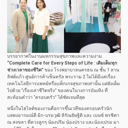
บรรยากาศในงานมหกรรมสุขภาพและความงาม
“
Complete Care for Every Steps of Life : เติมเต็มทุก
ช่วงเวลาของชีวิต”
ของ โรงพยาบาลนครธน ณ ชั้น 1 ลาน
ลิฟต์แก้ว ศูนย์การค้าเซ็นทรัล พระราม 2 ไม่ได้มีแค่เรื่อง
เทคโนโลยีการแพทย์หรือแพ็กเกจสุขภาพเท่านั้น แต่ยังเต็ม
ไปด้วย “เรื่องเล่าชีวิตจริง” ของคนในวงการบันเทิง ที่
สะท้อนคำว่า “ครอบครัว” ได้ชัดเจนที่สุด
หนึ่งในไฮไลต์ของงานคือการขึ้นเวทีของครอบครัวนัก
แสดงอารมณ์ดี มิก-บรมวุฒิ หิรัณยัษฐิติ และ เบนซ์ พรชิตา
ณ สงขลา ที่ควงลูกๆ น้องปริม น้องปราง และน้องเปรม มา