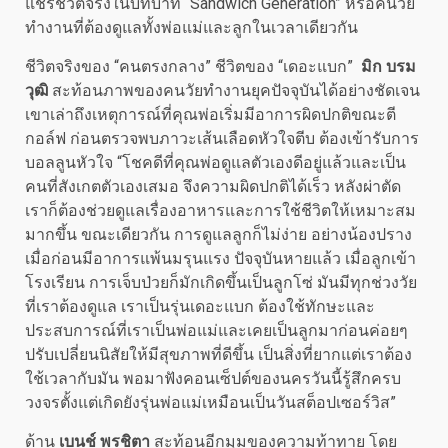
แชร์ชีวิตจริงในบทบาท “Sandwich Generation” หรือคนวัย
ทำงานที่ต้องดูแลทั้งพ่อแม่และลูกในเวลาเดียวกัน
ชีวิตจริงของ “คนตรงกลาง” ชีวิตของ “เดอะแบก”
มิก บรม
วุฒิ
สะท้อนภาพของคนวัยทำงานยุคปัจจุบันได้อย่างชัดเจน
เขาเล่าถึงเหตุการณ์ที่คุณพ่อเริ่มมีอาการผิดปกติขณะตี
กอล์ฟ ก่อนตรวจพบภาวะเส้นเลือดหัวใจตีบ ต้องเข้ารับการ
บอลลูนหัวใจ “โชคดีที่คุณพ่อดูแลตัวเองดีอยู่แล้วและเป็น
คนที่สังเกตตัวเองเสมอ จึงความผิดปกติได้เร็ว หลังผ่าตัด
เราก็ต้องช่วยดูแลเรื่องอาหารและการใช้ชีวิตให้เหมาะสม
มากขึ้น ขณะเดียวกัน การดูแลลูกก็ไม่ง่าย อย่างน้องปราง
เมื่อก่อนมีอาการแพ้นมรุนแรง ปัจจุบันหายแล้ว เมื่อลูกเข้า
โรงเรียน การเจ็บป่วยก็มักเกิดขึ้นเป็นลูกโซ่ มันมีทุกช่วงวัย
ที่เราต้องดูแล เราเป็นรุ่นเดอะแบก ต้องใช้ทักษะและ
ประสบการณ์ที่เราเป็นพ่อแม่และเคยเป็นลูกมาก่อนค่อยๆ
ปรับเปลี่ยนนิสัยให้มีสุขภาพที่ดีขึ้น เป็นสิ่งที่ยากแต่เราต้อง
ใช้เวลากับมัน พอมาฟังคอนเซ็ปต์ของนครวันนี้รู้สึกครบ
วงจรตั้งแต่เกิดยังรุ่นพ่อแม่เหมือนเป็นวันสต็อปเซอร์วิส”
ด้าน
เบนช์ พรชิตา
สะท้อนอีกมุมของความท้าทาย โดย