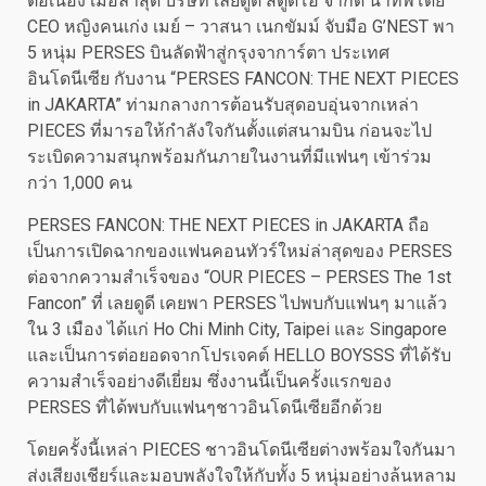
ต่อเนื่อง เมื่อล่าสุด บริษัท เลยดูดี สตูดิโอ จำกัด นำทัพโดย
CEO หญิงคนเก่ง เมย์ – วาสนา เนกขัมม์ จับมือ G’NEST พา
5 หนุ่ม PERSES บินลัดฟ้าสู่กรุงจาการ์ตา ประเทศ
อินโดนีเซีย กับงาน “PERSES FANCON: THE NEXT PIECES
in JAKARTA” ท่ามกลางการต้อนรับสุดอบอุ่นจากเหล่า
PIECES ที่มารอให้กำลังใจกันตั้งแต่สนามบิน ก่อนจะไป
ระเบิดความสนุกพร้อมกันภายในงานที่มีแฟนๆ เข้าร่วม
กว่า 1,000 คน
PERSES FANCON: THE NEXT PIECES in JAKARTA ถือ
เป็นการเปิดฉากของแฟนคอนทัวร์ใหม่ล่าสุดของ PERSES
ต่อจากความสำเร็จของ “OUR PIECES – PERSES The 1st
Fancon” ที่ เลยดูดี เคยพา PERSES ไปพบกับแฟนๆ มาแล้ว
ใน 3 เมือง ได้แก่ Ho Chi Minh City, Taipei และ Singapore
และเป็นการต่อยอดจากโปรเจคต์ HELLO BOYSSS ที่ได้รับ
ความสำเร็จอย่างดีเยี่ยม ซึ่งงานนี้เป็นครั้งแรกของ
PERSES ที่ได้พบกับแฟนๆชาวอินโดนีเซียอีกด้วย
โดยครั้งนี้เหล่า PIECES ชาวอินโดนีเซียต่างพร้อมใจกันมา
ส่งเสียงเชียร์และมอบพลังใจให้กับทั้ง 5 หนุ่มอย่างล้นหลาม