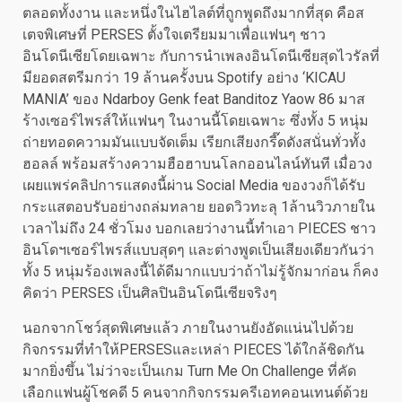
ตลอดทั้งงาน และหนึ่งในไฮไลต์ที่ถูกพูดถึงมากที่สุด คือส
เตจพิเศษที่ PERSES ตั้งใจเตรียมมาเพื่อแฟนๆ ชาว
อินโดนีเซียโดยเฉพาะ กับการนำเพลงอินโดนีเซียสุดไวรัลที่
มียอดสตรีมกว่า 19 ล้านครั้งบน Spotify อย่าง ‘KICAU
MANIA’ ของ Ndarboy Genk feat Banditoz Yaow 86 มาส
ร้างเซอร์ไพรส์ให้แฟนๆ ในงานนี้โดยเฉพาะ ซึ่งทั้ง 5 หนุ่ม
ถ่ายทอดความมันแบบจัดเต็ม เรียกเสียงกรี๊ดดังสนั่นทั่วทั้ง
ฮอลล์ พร้อมสร้างความฮือฮาบนโลกออนไลน์ทันที เมื่อวง
เผยแพร่คลิปการแสดงนี้ผ่าน Social Media ของวงก็ได้รับ
กระแสตอบรับอย่างถล่มทลาย ยอดวิวทะลุ 1ล้านวิวภายใน
เวลาไม่ถึง 24 ชั่วโมง บอกเลยว่างานนี้ทำเอา PIECES ชาว
อินโดฯเซอร์ไพรส์แบบสุดๆ และต่างพูดเป็นเสียงเดียวกันว่า
ทั้ง 5 หนุ่มร้องเพลงนี้ได้ดีมากแบบว่าถ้าไม่รู้จักมาก่อน ก็คง
คิดว่า PERSES เป็นศิลปินอินโดนีเซียจริงๆ
นอกจากโชว์สุดพิเศษแล้ว ภายในงานยังอัดแน่นไปด้วย
กิจกรรมที่ทำให้PERSESและเหล่า PIECES ได้ใกล้ชิดกัน
มากยิ่งขึ้น ไม่ว่าจะเป็นเกม Turn Me On Challenge ที่คัด
เลือกแฟนผู้โชคดี 5 คนจากกิจกรรมครีเอทคอนเทนต์ด้วย