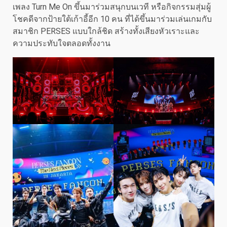
เพลง Turn Me On ขึ้นมาร่วมสนุกบนเวที หรือกิจกรรมสุ่มผู้
โชคดีจากป้ายใต้เก้าอี้อีก 10 คน ที่ได้ขึ้นมาร่วมเล่นเกมกับ
สมาชิก PERSES แบบใกล้ชิด สร้างทั้งเสียงหัวเราะและ
ความประทับใจตลอดทั้งงาน