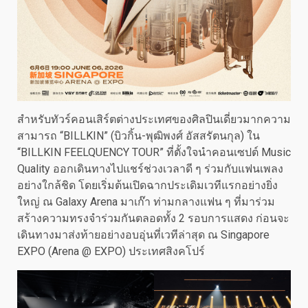
สำหรับทัวร์คอนเสิร์ตต่างประเทศของศิลปินเดี่ยวมากความ
สามารถ “BILLKIN” (บิวกิ้น-พุฒิพงศ์ อัสสรัตนกุล) ใน
“BILLKIN FEELQUENCY TOUR” ที่ตั้งใจนำคอนเซปต์ Music
Quality ออกเดินทางไปแชร์ช่วงเวลาดี ๆ ร่วมกับแฟนเพลง
อย่างใกล้ชิด โดยเริ่มต้นเปิดฉากประเดิมเวทีแรกอย่างยิ่ง
ใหญ่ ณ Galaxy Arena มาเก๊า ท่ามกลางแฟน ๆ ที่มาร่วม
สร้างความทรงจำร่วมกันตลอดทั้ง 2 รอบการแสดง ก่อนจะ
เดินทางมาส่งท้ายอย่างอบอุ่นที่เวทีล่าสุด ณ Singapore
EXPO (Arena @ EXPO) ประเทศสิงคโปร์