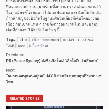
การเดินทางของ “BILLKIN FEELQUENCY TOUR” จึง
ปิดฉากลงอย่างอบอุ่น พร้อมทิ้งความทรงจำอันสวยงามไว้
ในทุกเมืองที่ได้เดินทางไปพบแฟนเพลง และนับเป็นอีกหนึ่ง
ก้าวสำคัญของบิวกิ้นในฐานะศิลปินเดี่ยวที่เติบโตอย่างต่อ
เนื่อง ก่อนชวนแฟน ๆ ร่วมตั้งตารอผลงานใหม่และอัลบั้ม
เต็มที่กำลังจะได้ฟังกันในเร็ว ๆ นี้
Tags:
Billkin
Billkin Entertainment
BILLKIN FEELQUENCY
TOUR
tpop
บิวกิ้น พุฒิพงศ์
Continue
Previous:
PS (Purse Sydney) ส่งซิงเกิลใหม่ ‘เสียใจดีกว่าเสียเธอ’
Reading
Next:
“ผมรอเจอทุกคนอยู่นะ” JAY B ส่งคลิปสุดอบอุ่นถึงอากาเซ่
ไทย
RELATED STORIES