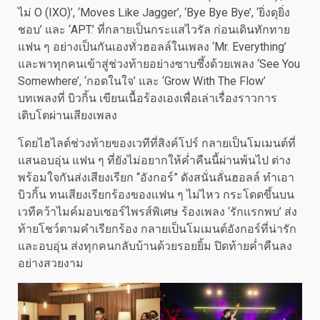
ไม่ O (IXO)’, ‘Moves Like Jagger’, ‘Bye Bye Bye’, ‘ยิ่งดุยิ่ง
ชอบ’ และ ‘APT.’ ที่กลายเป็นกระแสไวรัล ก่อนเดินทักทาย
แฟน ๆ อย่างเป็นกันเองทั่วฮอลล์ในเพลง ‘Mr. Everything’
และพาทุกคนเข้าสู่ช่วงท้ายอย่างซาบซึ้งด้วยเพลง ‘See You
Somewhere’, ‘กอดในใจ’ และ ‘Grow With The Flow’
บทเพลงที่ บิวกิ้น เขียนเนื้อร้องเองเพื่อเล่าเรื่องราวการ
เติบโตผ่านเสียงเพลง
โดยไฮไลต์ช่วงท้ายของเวทีที่สิงค์โปร์ กลายเป็นโมเมนต์ที่
แสนอบอุ่น แฟน ๆ ที่ยังไม่อยากให้ค่ำคืนนี้ผ่านพ้นไป ต่าง
พร้อมใจกันส่งเสียงเรียก “อังกอร์” ดังสนั่นลั่นฮอลล์ ทำเอา
บิวกิ้น ทนเสียงเรียกร้องของเเฟน ๆ ไม่ไหว กระโดดขึ้นบน
เวทีคว้าไมค์มอบเซอร์ไพรส์พิเศษ ร้องเพลง ‘รักเเรกพบ’ ส่ง
ท้ายโชว์ตามคำเรียกร้อง กลายเป็นโมเมนต์อังกอร์ที่น่ารัก
และอบอุ่น ส่งทุกคนกลับบ้านด้วยรอยยิ้ม ปิดท้ายค่ำคืนลง
อย่างสวยงาม