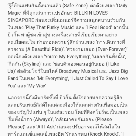
‘รู้งี้เป็นแฟนกันตั้งนานแล้ว (Safe Zone)’ ต่อด้วยเพลง ‘Daily
Magic’ ที่มีลูกเล่นการแปรอักษร BILLKIN LOVES
SINGAPORE ก่อนจะเพิ่มเอเนอร์จีความสนุกสนานร่วมกัน
ในเพลง ‘Play That Funky Music’ และ ‘I Feel Good’ จากนั้น
บิวกิ้น พาผู้ชมเข้าสู่ช่วงเครื่องสายที่เรียบเรียงมาอย่าง
ละเมียดละไม ถ่ายทอดความรู้สึกผ่านเพลง ‘การเดินทางที่
สวยงาม (A Beautiful Ride)’, ‘สวยงามเสมอ (Ever-Forever)’
ต่อเนื่องด้วยเพลง ‘You’re My Everything’, ‘หลอกกันทั้งนั้น’,
‘กีดกัน (Skyline)’ และ ‘ชอบตัวเองตอนอยู่กับเธอ (I Like
Us)’ ต่อด้วยโชว์ในสไตล์ Broadway Musical และ Jazz Big
Band ในเพลง ‘Mr. Everything’, ‘I Just Called To Say I Love
You’ และ ‘My Way’
นอกจากนี้ยังมีพาร์ตซึ้งที่ บิวกิ้น ตั้งใจถ่ายทอดความรู้สึก
และปรับเพลย์ลิสต์ในแต่ละเมืองให้แตกต่างกันเพื่อมอบเป็น
ของขวัญให้แฟน ๆ ในแต่ละรอบ โดยที่สิงคโปร์จะเป็นเพลง
‘ยิ้มทั้งน้ำตา (Always)’, ‘กลับมาคบกันเถอะ (Please
Please)’ และ ‘All I Ask’ ก่อนจะปรับอารมณ์ให้สดใสใน
พาร์ตแดนซ์เมดเลย์เพลงฮิต ‘รักแรกพบ (Knock Knock)’, ‘I