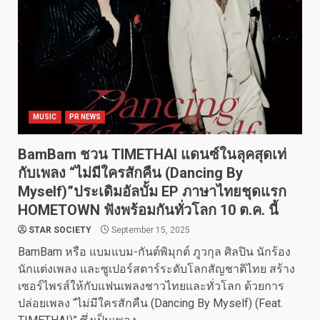
MUSIC
PR NEWS
BamBam ชวน TIMETHAI แดนซ์ในลุคสุดเท่
กับเพลง “ไม่มีใครสักคืน (Dancing By
Myself)”ประเดิมอัลบั้ม EP ภาษาไทยชุดแรก
HOMETOWN ฟังพร้อมกันทั่วโลก 10 ต.ค. นี้
STAR SOCIETY
September 15, 2025
BamBam หรือ แบมแบม-กันต์พิมุกต์ ภูวกุล ศิลปิน นักร้อง
นักแต่งเพลง และซูเปอร์สตาร์ระดับโลกสัญชาติไทย สร้าง
เซอร์ไพรส์ให้กับแฟนเพลงชาวไทยและทั่วโลก ด้วยการ
ปล่อยเพลง “ไม่มีใครสักคืน (Dancing By Myself) (Feat.