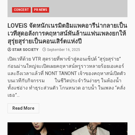
CONCERT
PR NEWS
LOVEiS จัดหนักเนรมิตอิมแพคอารีน่ากลายเป็น
เวทีสุดอลังการคฤหาสน์พันล้านแฟนเพลงยกให้
สุรุ่ยสุร่ายเป็นคอนเสิร์ตแห่งปี
STAR SOCIETY
September 16, 2025
เปิดเวทีด้วย VTR สุดรวยที่พาเข้าสู่คอนเซ็ปต์ “สุรุ่ยสุร่าย”
ก่อนม่านใหญ่จะเปิดเผยคฤหาสน์หรูราวหลายร้อยเอเคอร์
และถึงเวลาแล้วที่ NONT TANONT เจ้าของคฤหาสน์เปิดตัว
บนเวทีกับกิจกรรม ในชีวิตประจำวันง่ายๆ ในห้องน้ำ
ทั้งแช่อ่าง ทำธุระส่วนตัว โกนหนวด อาบน้ำ ในเพลง “คลั่ง
เธอ”...
Read More