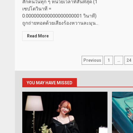
สักคนในทุก ๆ หน่วยเวลาที่สั้นที่สุด (1
เซปโตวินาที =
0.000000000000000000001 วินาที)
ถูกถ่ายทอดด้วยเสียงร้องหวานละมุน...
Read More
Posts
Previous
1
…
24
pagination
YOU MAY HAVE MISSED