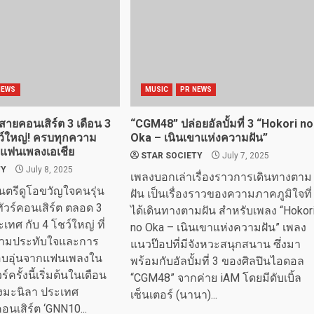
NEWS
MUSIC
PR NEWS
ายคอนเสิร์ต 3 เดือน 3
“CGM48” ปล่อยอัลบั้มที่ 3 “Hokori no
ว์ใหญ่! ครบทุกความ
Oka – เนินเขาแห่งความฝัน”
แฟนเพลงเอเชีย
STAR SOCIETY
July 7, 2025
TY
July 8, 2025
เพลงบอกเล่าเรื่องราวการเดินทางตาม
ตรีดูโอขวัญใจคนรุ่น
ฝัน เป็นเรื่องราวของความภาคภูมิใจที่
ทัวร์คอนเสิร์ต ตลอด 3
ได้เดินทางตามฝัน สำหรับเพลง “Hokor
เทศ กับ 4 โชว์ใหญ่ ที่
no Oka – เนินเขาแห่งความฝัน” เพลง
วามประทับใจและการ
แนวป๊อปที่มีจังหวะสนุกสนาน ซึ่งมา
งอบอุ่นจากแฟนเพลงใน
พร้อมกับอัลบั้มที่ 3 ของศิลปินไอดอล
ร์ครั้งนี้เริ่มต้นในเดือน
“CGM48” จากค่าย iAM โดยมีดับเบิ้ล
ุงมะนิลา ประเทศ
เซ็นเตอร์ (นานา)...
คอนเสิร์ต ‘GNN10...