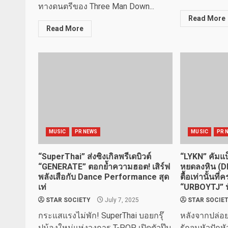
ทางดนตรีของ Three Man Down...
Read More
Read More
MUSIC
PR NEWS
MUSIC
PR 
“SuperThai” ส่งซิงเกิลพรีเดบิวต์
“LYKN” คัมแบ็
“GENERATE” ตอกย้ำความฮอต! เสิร์ฟ
หยดลงหิน (DR
พลังเสือกับ Dance Performance สุด
ตื้อเท่านั้นที
เท่
“URBOYTJ” นั
STAR SOCIETY
July 7, 2025
STAR SOCIE
กระแสแรงไม่พัก! SuperThai บอยกรุ๊
หลังจากปล่อย
ปน้องใหม่แห่งวงการ T-POP เปิดตัวปุ๊บ
รักจนหัวปักห