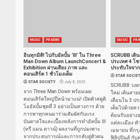
MUSIC
PR NEWS
MUSIC
PR 
อินทุกมิติ! ไปกับอัลบั้ม ‘III’ ใน Three
SCRUBB เดินส
Man Down Album LaunchConcert &
ประเทศ 4 โช
Exhibition ผ่านเสียง ภาพ และ
ประทับใจจาก
คอนเสิร์ต 1 ชั่วโมงเต็ม
STAR SOCIE
STAR SOCIETY
July 8, 2025
SCRUBB วงดน
จาก Three Man Down พร้อมเผย
ใหม่ เดินสาย
คอนเสิร์ตใหญ่ปีหน้ามาแน่! เปิดตัวสตูดิ
เดือนใน 3 ประ
โออัลบั้มชุดที่ 3 อย่างเป็นทางการ ด้วย
เต็มไปด้วยค
การพาทุกคนมาร่วมสัมผัสกับแรง
ต้อนรับอย่า
บันดาลใจและเบื้องหลังการทำอัลบั้ม lll
แต่ละเมือง ทัว
(ทรี แมน ดาวน์) ผลงานที่ถูกบ่มเพาะ
เมษายน ที่กร
จากประสบการณ์และการกลับสู่ตัวตน
ฟิลิปปินส์ กับ