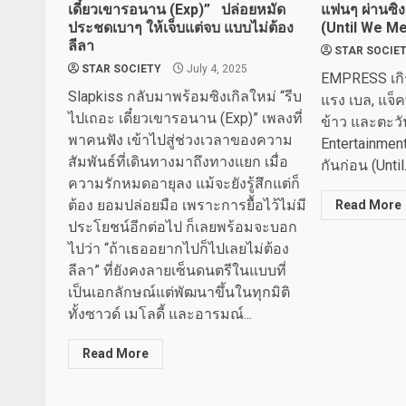
เดี๋ยวเขารอนาน (Exp)” ปล่อยหมัด
แฟนๆ ผ่านซิงเ
ประชดเบาๆ ให้เจ็บแต่จบ แบบไม่ต้อง
(Until We Me
ลีลา
STAR SOCIE
STAR SOCIETY
July 4, 2025
EMPRESS เกิร
Slapkiss กลับมาพร้อมซิงเกิลใหม่ “รีบ
แรง เบล, แจ็ค
ไปเถอะ เดี๋ยวเขารอนาน (Exp)” เพลงที่
ข้าว และตะวั
พาคนฟัง เข้าไปสู่ช่วงเวลาของความ
Entertainment
สัมพันธ์ที่เดินทางมาถึงทางแยก เมื่อ
กันก่อน (Until.
ความรักหมดอายุลง แม้จะยังรู้สึกแต่ก็
ต้อง ยอมปล่อยมือ เพราะการยื้อไว้ไม่มี
Read More
ประโยชน์อีกต่อไป ก็เลยพร้อมจะบอก
ไปว่า “ถ้าเธออยากไปก็ไปเลยไม่ต้อง
ลีลา” ที่ยังคงลายเซ็นดนตรีในแบบที่
เป็นเอกลักษณ์แต่พัฒนาขึ้นในทุกมิติ
ทั้งซาวด์ เมโลดี้ และอารมณ์...
Read More