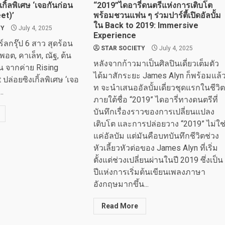
กิ้ลพิเศษ ‘เจอกันก่อน
“2019”ไดอารี่ดนตรีแห่งการเติบโต
et)’
พร้อมชวนแฟน ๆ ร่วมปาร์ตี้เปิดอัลบั้ม
ใน Back to 2019: Immersive
TY
July 4, 2025
Experience
์ลกรุ๊ป 6 สาว สุดร้อน
STAR SOCIETY
July 4, 2025
พอต, คาเล็ท, ณัฐ, ต้น
หลังจากก้าวมาเป็นศิลปินเดี่ยวเต็มตัว
น จากค่าย Rising
ได้มาสักระยะ James Alyn ก็พร้อมแล้
 ปล่อยซิงเกิ้ลพิเศษ ‘เจอ
ท จะนำเสนออัลบั้มเดี่ยวชุดแรกในชีวิต
..
ภายใต้ชื่อ “2019” ไดอารี่ทางดนตรีที่
บันทึกเรื่องราวของการเปลี่ยนแปลง
เติบโต และการปล่อยวาง “2019” ไม่ใช
แค่อัลบัม แต่มันคือบทบันทึกชีวิตช่วง
หัวเลี้ยวหัวต่อของ James Alyn ที่เริ่ม
ตั้งแต่ช่วงเปลี่ยนผ่านในปี 2019 ซึ่งเป็น
ปีแห่งการเริ่มต้นเขียนเพลงภาษา
อังกฤษมากขึ้น...
Read More