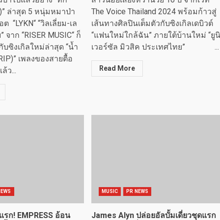
” ล่าสุด 5 หนุ่มหมาป่า
The Voice Thailand 2024 พร้อมก้าวสู่
อต “LYKN“ “วิลเลี่ยม-เล
เส้นทางศิลปินเต็มตัวกับซิงเกิลเดบิวต์
้ย” จาก “RISER MUSIC“ ก็
“แฟนใหม่ใกล้ฉัน” ภายใต้บ้านใหม่ “ยูน
บซิงเกิลใหม่ล่าสุด “น้ำ
เวอร์ซัล มิวสิค ประเทศไทย” ...
RIP)” เพลงของสายตื้อ
Read More
้ว...
NEWS
MUSIC
PR NEWS
งแรก! EMPRESS อ้อน
James Alyn ปล่อยอัลบั้มเดี่ยวชุดแรก