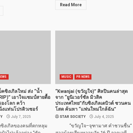
Read More
NEWS
MUSIC
PR NEWS
คซิงเกิลใหม่ ส่ง “น้ำ
“Kwanjai (ขวัญใจ)” ศิลปินคนล่าสุด
IP)” เอาใจแชมป์สายตื้อ
จาก “ยูนิเวอร์ซัล มิวสิค
่ครองโลก คว้า
ประเทศไทย”กับซิงเกิลเดบิวต์ ชวนคน
่งแท่นโปรดิวเซอร์
โสด ค้นหา “แฟนใหม่ใกล้ฉัน”
TY
July 7, 2025
STAR SOCIETY
July 4, 2025
ซิงเกิลของคนที่ตกหลุม
“ขวัญใจ–จุฑามาศ คำชวนชื่น”
ัวปำไปแล้วอย่าง “ทัก
สาวน้อยเสียงหวานวัย 16 ปี จากเวที