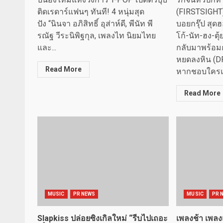
ติดเรดาร์แฟนๆ ทันที! 4 หนุ่มสุด
(FIRSTSIGHT)
ปัง “นินจา อภิสิทธิ์ อุส่าห์ดี, พีนัท พี
บอยกรุ๊ป สุดฮ
รณัฐ วีระนิพิฐกุล, เพลงไท นิยมไทย
โก้-นัท-ฮง-ตุ
และ...
กลับมาพร้อมกั
หยดลงหิน (D
Read More
หากชอบใครแล
Read More
MUSIC
PR NEWS
MUSIC
PR 
Slapkiss ปล่อยซิงเกิลใหม่ “รีบไปเถอะ
เพลงช้า เพล