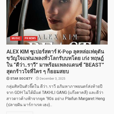
MUSIC
PR NEWS
ALEX KIM ซูเปอร์สตาร์ K-Pop ลุคหล่อเท่ดุดัน
ขวัญใจแฟนเพลงทั่วโลกรับบทโดย เก่ง หฤษฎ์
ใน “ดีว่า..ราวี” มาพร้อมเพลงแดนซ์ “BEAST”
สุดกร้าวใจที่ใคร ๆ ก็ยอมสยบ
STAR SOCIETY
December 3, 2025
กลุ่มศิลปินตัวจี๊ดใน ดีว่า..ราวี อภิมหาภาพยนตร์ส่งท้ายปี
จาก GDH ไม่ได้มีแต่ TAKHLI GANG (แก๊งตาคลี) และดีว่า
สาวดาวค้างฟ้าจากยุค ‘90s อย่าง Plaifun Margaret Heng
(ปลายฝัน มาร์กาเรต เฮง)...