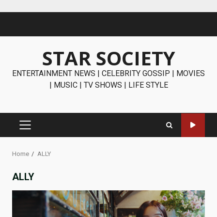
Skip
to
content
STAR SOCIETY
ENTERTAINMENT NEWS | CELEBRITY GOSSIP | MOVIES
| MUSIC | TV SHOWS | LIFE STYLE
PRIMARY
MENU
Home
ALLY
ALLY