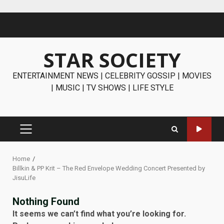
Skip
to
content
STAR SOCIETY
ENTERTAINMENT NEWS | CELEBRITY GOSSIP | MOVIES
| MUSIC | TV SHOWS | LIFE STYLE
PRIMARY
MENU
Home
Billkin & PP Krit – The Red Envelope Wedding Concert Presented by
JisuLife
Nothing Found
It seems we can’t find what you’re looking for.