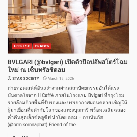
LIFESTYLE
PR NEWS
BVLGARI (@bvlgari) เปิดตัวป๊อปอัพสโตร์โฉม
ใหม่ ณ เซ็นทรัลชิดลม
STAR SOCIETY
March 19, 2026
ถ่ายทอดเสน่ห์อันสง่างามผ่านสถาปัตยกรรมอันได้แรง
บันดาลใจจาก Il Caffè ภายในโรงแรม Bvlgari ที่กรุงโรม
รายล้อมด้วยพื้นที่รับรองและบรรยากาศผ่อนคลาย เชิญให้
ผู้มาเยือนดื่มด่ำกับโลกของเมซงบุลการี พร้อมเฉลิมฉลอง
ค่ำคืนสุดเอ็กซ์คลูซีฟ นำโดย ออม – กรณ์นภัส
(@orm.kornnaphat) Friend of the...