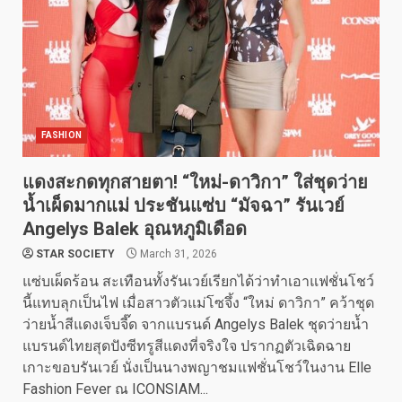
FASHION
แดงสะกดทุกสายตา! “ใหม่-ดาวิกา” ใส่ชุดว่าย
น้ำเผ็ดมากแม่ ประชันแซ่บ “มัจฉา” รันเวย์
Angelys Balek อุณหภูมิเดือด
STAR SOCIETY
March 31, 2026
แซ่บเผ็ดร้อน สะเทือนทั้งรันเวย์เรียกได้ว่าทำเอาแฟชั่นโชว์
นี้แทบลุกเป็นไฟ เมื่อสาวตัวแม่โซจึ้ง “ใหม่ ดาวิกา” คว้าชุด
ว่ายน้ำสีแดงเจ็บจี๊ด จากแบรนด์ Angelys Balek ชุดว่ายน้ำ
แบรนด์ไทยสุดปังซีทรูสีแดงที่จริงใจ ปรากฏตัวเฉิดฉาย
เกาะขอบรันเวย์ นั่งเป็นนางพญาชมแฟชั่นโชว์ในงาน Elle
Fashion Fever ณ ICONSIAM...