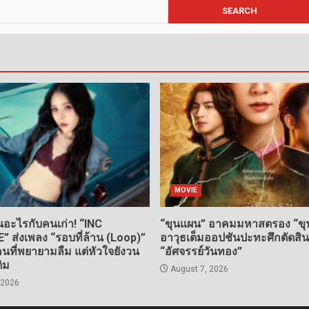
MOVIE
อะไรกับคนเก่า! “INC
“ขุนแผน” อาคมมหาสตรอง “ขุน
ส่งเพลง “รอบที่ล้าน (Loop)”
อาวุธเต็มออปชันปะทะศึกตัดสิ
ที่พยายามลืม แต่หัวใจยังวน
“อัศจรรย์วันทอง”
ดิม
August 7, 2026
 2026