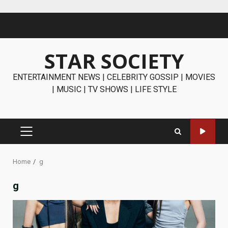
Skip
to
content
STAR SOCIETY
ENTERTAINMENT NEWS | CELEBRITY GOSSIP | MOVIES
| MUSIC | TV SHOWS | LIFE STYLE
PRIMARY
MENU
Home
g
g