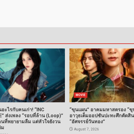
MOVIE
อะไรกับคนเก่า! “INC
“ขุนแผน” อาคมมหาสตรอง “ขุน
ส่งเพลง “รอบที่ล้าน (Loop)”
อาวุธเต็มออปชันปะทะศึกตัดสิ
ที่พยายามลืม แต่หัวใจยังวน
“อัศจรรย์วันทอง”
ดิม
August 7, 2026