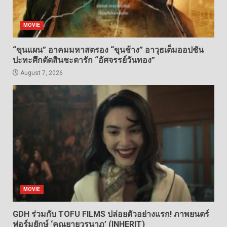
MOVIE
“ขุนแผน” อาคมมหาสตรอง “ขุนช้าง” อาวุธเต็มออปชัน
ปะทะศึกตัดสินชะตารัก “อัศจรรย์วันทอง”
August 7, 2026
MOVIE
GDH ร่วมกับ TOFU FILMS ปล่อยตัวอย่างแรก! ภาพยนตร์
ฟอร์มยักษ์ ‘คุณยายวรนาฏ’ (INHERIT)