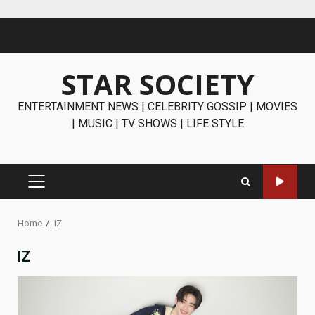
Skip
to
content
STAR SOCIETY
ENTERTAINMENT NEWS | CELEBRITY GOSSIP | MOVIES
| MUSIC | TV SHOWS | LIFE STYLE
PRIMARY
MENU
Home
IZ
IZ