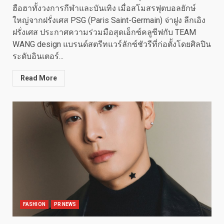
ฮือฮาทั้งวงการกีฬาและบันเทิง เมื่อสโมสรฟุตบอลยักษ์
ใหญ่จากฝรั่งเศส PSG (Paris Saint-Germain) จ่าฝูง ลีกเอิง
ฝรั่งเศส ประกาศความร่วมมือสุดเอ็กซ์คลูซีฟกับ TEAM
WANG design แบรนด์สตรีทแวร์ลักซ์ชัวรีที่ก่อตั้งโดยศิลปิน
ระดับอินเตอร์...
Read More
FASHION
PR NEWS