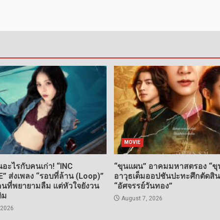
MOVIE
อะไรกับคนเก่า! “INC
“ขุนแผน” อาคมมหาสตรอง “ขุน
ส่งเพลง “รอบที่ล้าน (Loop)”
อาวุธเต็มออปชันปะทะศึกตัดสิ
ที่พยายามลืม แต่หัวใจยังวน
“อัศจรรย์วันทอง”
ดิม
August 7, 2026
 2026