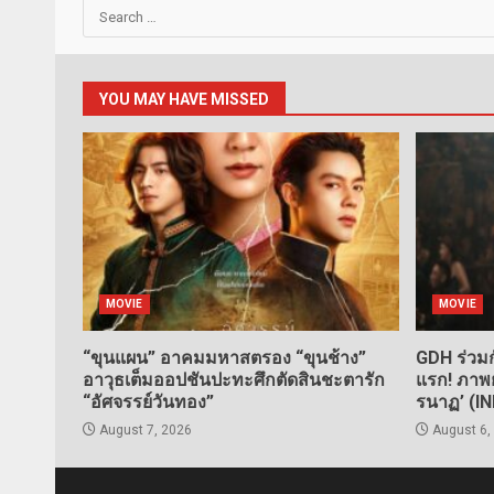
Search
for:
YOU MAY HAVE MISSED
MOVIE
MOVIE
“ขุนแผน” อาคมมหาสตรอง “ขุนช้าง”
GDH ร่วมก
อาวุธเต็มออปชันปะทะศึกตัดสินชะตารัก
แรก! ภาพย
“อัศจรรย์วันทอง”
รนาฏ’ (I
August 7, 2026
August 6,